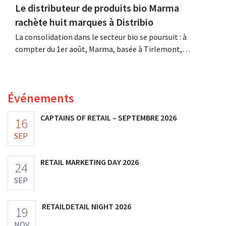
Le distributeur de produits bio Marma
rachète huit marques à Distribio
La consolidation dans le secteur bio se poursuit : à
compter du 1er août, Marma, basée à Tirlemont,
reprendra la distribution de huit marques alimentaires
bio de Distribio. Les deux entreprises souhaitent ainsi se
concentrer davantage sur leurs activités principales.
Événements
CAPTAINS OF RETAIL – SEPTEMBRE 2026
16
SEP
RETAIL MARKETING DAY 2026
24
SEP
RETAILDETAIL NIGHT 2026
19
NOV