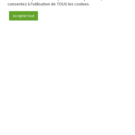
consentez à l'utilisation de TOUS les cookies.
Accepter tout
Devenez membre
Depuis 2009, RetailDetail est la plateforme B2B de référence
pour le secteur de la distribution en Europe.
En tant que "média 100 % fiable " et communauté dynamique
du secteur de la distribution, RetailDetail propose chaque
jour aux professionnels des actualités fiables, des
informations perspicaces et des analyses pertinentes issues
du secteur.
De plus, RetailDetail rassemble les acteurs du marché à
travers des événements inspirants et des visites exclusives de
magasins, où le partage des connaissances, le réseautage et