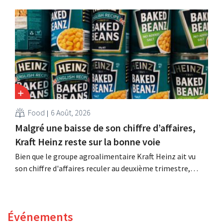
d'investissement de son histoire afin d'augmenter la
capacité de production de Biscoff : « Nous devons saisir
cette opportunité ».
Food
6 Août, 2026
Malgré une baisse de son chiffre d’affaires,
Kraft Heinz reste sur la bonne voie
Bien que le groupe agroalimentaire Kraft Heinz ait vu
son chiffre d'affaires reculer au deuxième trimestre,
l'entreprise fait néanmoins état de résultats supérieurs
aux prévisions. La multinationale augmente ses
investissements et revoit ses prévisions à la hausse.
Événements