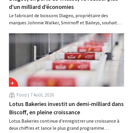
d’un milliard d’économies
Le fabricant de boissons Diageo, propriétaire des
marques Johnnie Walker, Smirnoff et Baileys, souhaite,
suite à une baisse de son chiffre d'affaires, réduire
considérablement ses coûts tout en investissant dans la
croissance, notamment pour Guinness et les cocktails
prêts à boire.
Food
7 Août, 2026
Lotus Bakeries investit un demi-milliard dans
Biscoff, en pleine croissance
Lotus Bakeries continue d'enregistrer une croissance à
deux chiffres et lance le plus grand programme