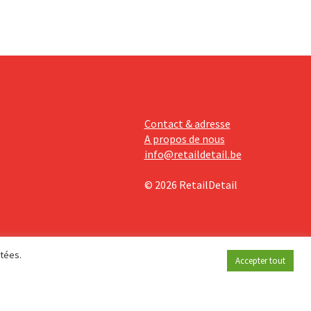
Contact & adresse
A propos de nous
info@retaildetail.be
© 2026 RetailDetail
étées.
Accepter tout