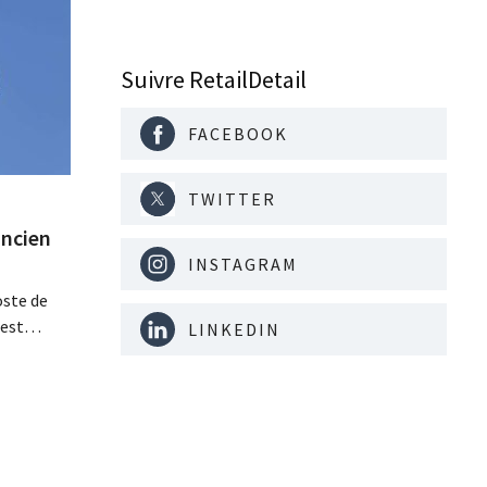
Suivre RetailDetail
FACEBOOK
TWITTER
ancien
INSTAGRAM
oste de
 est
LINKEDIN
 Il a
nales de
 avec
eader du