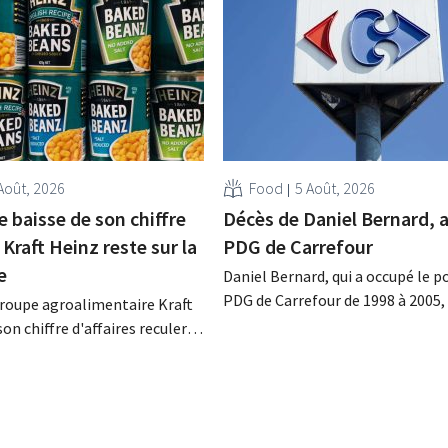
Août, 2026
Food
5 Août, 2026
 baisse de son chiffre
Décès de Daniel Bernard, 
, Kraft Heinz reste sur la
PDG de Carrefour
e
Daniel Bernard, qui a occupé le p
PDG de Carrefour de 1998 à 2005,
groupe agroalimentaire Kraft
décédé dans la nuit du 4 au 5 août.
son chiffre d'affaires reculer
renforcé les activités internatio
trimestre, l'entreprise fait
l'enseigne, mené à bien la fusion
at de résultats supérieurs
Promodès et racheté GB, alors l
ns. La multinationale
marché belge.
 investissements et revoit
s à la hausse.