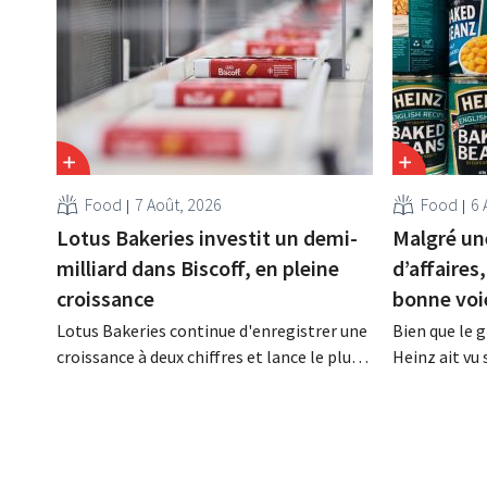
Food
7 Août, 2026
Food
6 
Lotus Bakeries investit un demi-
Malgré une
milliard dans Biscoff, en pleine
d’affaires
croissance
bonne voi
Lotus Bakeries continue d'enregistrer une
Bien que le 
croissance à deux chiffres et lance le plus
Heinz ait vu 
grand programme d'investissement de
au deuxième 
son histoire afin d'augmenter la capacité
néanmoins ét
de production de Biscoff : « Nous devons
aux prévisio
saisir cette opportunité ».
augmente ses
ses prévision