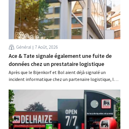
Général
7 Août, 2026
Ace & Tate signale également une fuite de
données chez un prestataire logistique
Après que le Bijenkorf et Bol aient déjà signalé un
incident informatique chez un partenaire logistique, la
chaîne de lunettes Ace & Tate a à son tour averti ses
clients d'une fuite de données. Les données financières,
les noms d'utilisateur et les mots de passe n'ont pas été
affectés.