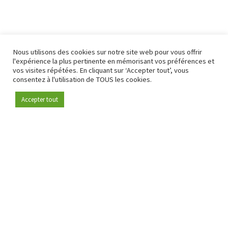
Nous utilisons des cookies sur notre site web pour vous offrir
l'expérience la plus pertinente en mémorisant vos préférences et
vos visites répétées. En cliquant sur ‘Accepter tout’, vous
consentez à l'utilisation de TOUS les cookies.
Accepter tout
Devenez membre
Depuis 2009, RetailDetail est la plateforme B2B de référence
pour le secteur de la distribution en Europe.
En tant que "média 100 % fiable " et communauté dynamique
du secteur de la distribution, RetailDetail propose chaque