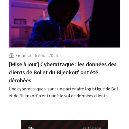
obstacle. Les conditions sont-elles équitables pour tous
?
Général
6 Août, 2026
[Mise à jour] Cyberattaque : les données des
clients de Bol et du Bijenkorf ont été
dérobées
Une cyberattaque visant un partenaire logistique de Bol
et de Bijenkorf a entraîné le vol de données clients.
Contrairement à ce qui avait été annoncé
précédemment, ces données ne sont pas en vente sur le
dark web : il s'agit en effet de données anciennes. Les
enseignes invitent toutefois leurs...