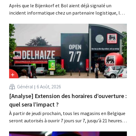
Après que le Bijenkorf et Bol aient déjà signalé un
incident informatique chez un partenaire logistique, la
chaîne de lunettes Ace & Tate a à son tour averti ses
clients d'une fuite de données. Les données financières,
les noms d'utilisateur et les mots de passe n'ont pas été
affectés.
Général
6 Août, 2026
[Analyse] Extension des horaires d’ouverture :
quel sera l’impact ?
À partir de jeudi prochain, tous les magasins en Belgique
seront autorisés à ouvrir 7 jours sur 7, jusqu'à 21 heures.
Dans la pratique, ce ne sera pas le cas partout, loin s'en
faut. De plus, la législation du travail constitue un