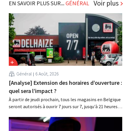
Voir plus
EN SAVOIR PLUS SUR...
GÉNÉRAL
Général
6 Août, 2026
[Analyse] Extension des horaires d’ouverture :
quel sera l’impact ?
À partir de jeudi prochain, tous les magasins en Belgique
seront autorisés à ouvrir 7 jours sur 7, jusqu'à 21 heures.
Dans la pratique, ce ne sera pas le cas partout, loin s'en
faut. De plus, la législation du travail constitue un
obstacle. Les conditions sont-elles équitables pour tous