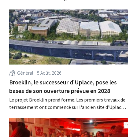
programme de fidélité – à un concert de Pommelien
Thijs dans le cadre des Lokerse Feesten. Avec cette
initiative, la chaîne de magasins discount souhaitait
remercier ses clients les plus...
Général
5 Août, 2026
Broeklin, le successeur d’Uplace, pose les
bases de son ouverture prévue en 2028
Le projet Broeklin prend forme. Les premiers travaux de
terrassement ont commencé sur l'ancien site d'Uplace à
Machelen. La construction proprement dite devrait
débuter dans le courant de l'année, l'ouverture étant
prévue pour 2028.