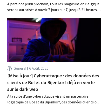
À partir de jeudi prochain, tous les magasins en Belgique
seront autorisés à ouvrir 7 jours sur 7, jusqu'à 21 heures.
Dans la pratique, ce ne sera pas le cas partout, loin s'en
faut. De plus, la législation du travail constitue un
obstacle. Les conditions sont-elles équitables pour tous
?
Général
6 Août, 2026
[Mise à jour] Cyberattaque : des données des
clients de Bol et du Bijenkorf déjà en vente
sur le dark web
À la suite d'une cyberattaque visant un partenaire
logistique de Bol et du Bijenkorf, des données clients ont
été dérobées ; celles-ci sont d'ores et déjà proposées à la