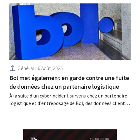
vente sur le dark web. Les enseignes appellent leurs
clients à la vigilance face au hameçonnage.
Général
6 Août, 2026
Bol met également en garde contre une fuite
de données chez un partenaire logistique
À la suite d'un cyberincident survenu chez un partenaire
logistique et d'entreposage de Bol, des données clients
auraient été consultées ou dérobées. Il s'agit de la même
entreprise que celle au sujet de laquelle le Bijenkorf avait
déjà lancé une alerte.