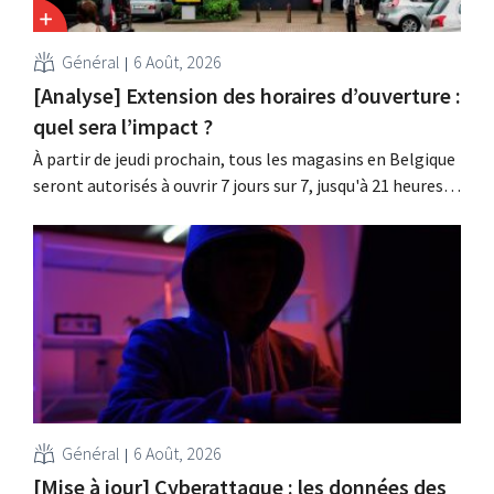
Général
6 Août, 2026
[Analyse] Extension des horaires d’ouverture :
quel sera l’impact ?
À partir de jeudi prochain, tous les magasins en Belgique
seront autorisés à ouvrir 7 jours sur 7, jusqu'à 21 heures.
Dans la pratique, ce ne sera pas le cas partout, loin s'en
faut. De plus, la législation du travail constitue un
obstacle. Les conditions sont-elles équitables pour tous
?
Général
6 Août, 2026
[Mise à jour] Cyberattaque : les données des