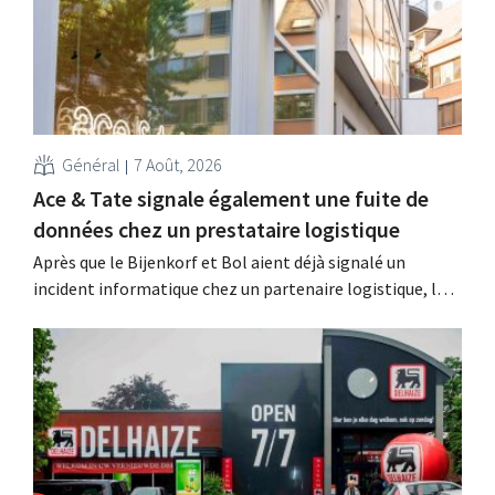
Général
7 Août, 2026
Ace & Tate signale également une fuite de
données chez un prestataire logistique
Après que le Bijenkorf et Bol aient déjà signalé un
incident informatique chez un partenaire logistique, la
chaîne de lunettes Ace & Tate a à son tour averti ses
clients d'une fuite de données. Les données financières,
les noms d'utilisateur et les mots de passe n'ont pas été
affectés.