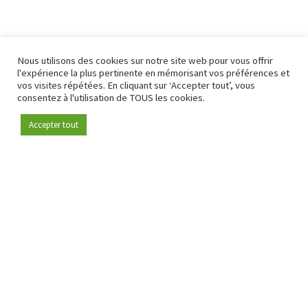
Nous utilisons des cookies sur notre site web pour vous offrir
l'expérience la plus pertinente en mémorisant vos préférences et
vos visites répétées. En cliquant sur ‘Accepter tout’, vous
consentez à l'utilisation de TOUS les cookies.
Accepter tout
Devenez membre
Depuis 2009, RetailDetail est la plateforme B2B de référence
pour le secteur de la distribution en Europe.
En tant que "média 100 % fiable " et communauté dynamique
du secteur de la distribution, RetailDetail propose chaque