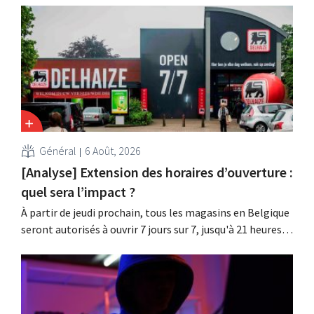
clients d'une fuite de données. Les données financières,
les noms d'utilisateur et les mots de passe n'ont pas été
affectés.
Général
6 Août, 2026
[Analyse] Extension des horaires d’ouverture :
quel sera l’impact ?
À partir de jeudi prochain, tous les magasins en Belgique
seront autorisés à ouvrir 7 jours sur 7, jusqu'à 21 heures.
Dans la pratique, ce ne sera pas le cas partout, loin s'en
faut. De plus, la législation du travail constitue un
obstacle. Les conditions sont-elles équitables pour tous
?