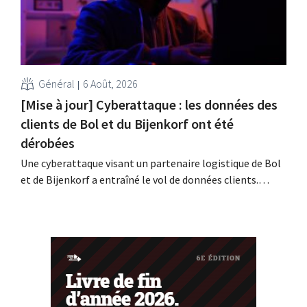
Général
6 Août, 2026
[Mise à jour] Cyberattaque : les données des
clients de Bol et du Bijenkorf ont été
dérobées
Une cyberattaque visant un partenaire logistique de Bol
et de Bijenkorf a entraîné le vol de données clients.
Contrairement à ce qui avait été annoncé
précédemment, ces données ne sont pas en vente sur le
dark web : il s'agit en effet de données anciennes. Les
enseignes invitent toutefois leurs...