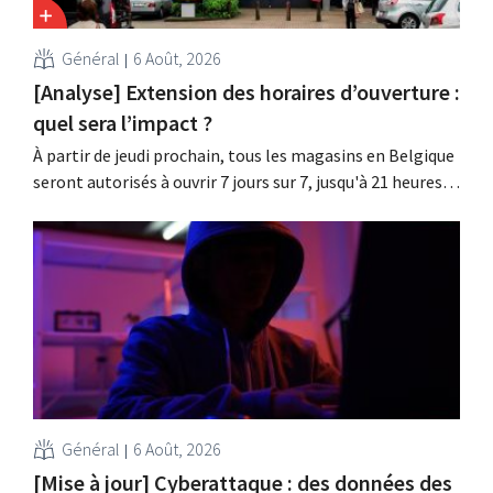
Général
6 Août, 2026
[Analyse] Extension des horaires d’ouverture :
quel sera l’impact ?
À partir de jeudi prochain, tous les magasins en Belgique
seront autorisés à ouvrir 7 jours sur 7, jusqu'à 21 heures.
Dans la pratique, ce ne sera pas le cas partout, loin s'en
faut. De plus, la législation du travail constitue un
obstacle. Les conditions sont-elles équitables pour tous
?
Général
6 Août, 2026
[Mise à jour] Cyberattaque : des données des