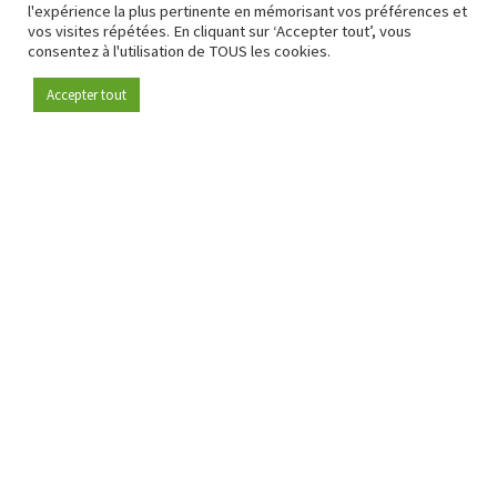
l'expérience la plus pertinente en mémorisant vos préférences et
vos visites répétées. En cliquant sur ‘Accepter tout’, vous
consentez à l'utilisation de TOUS les cookies.
Accepter tout
Devenez membre
Depuis 2009, RetailDetail est la plateforme B2B de référence
pour le secteur de la distribution en Europe.
En tant que "média 100 % fiable " et communauté dynamique
du secteur de la distribution, RetailDetail propose chaque
jour aux professionnels des actualités fiables, des
informations perspicaces et des analyses pertinentes issues
du secteur.
De plus, RetailDetail rassemble les acteurs du marché à