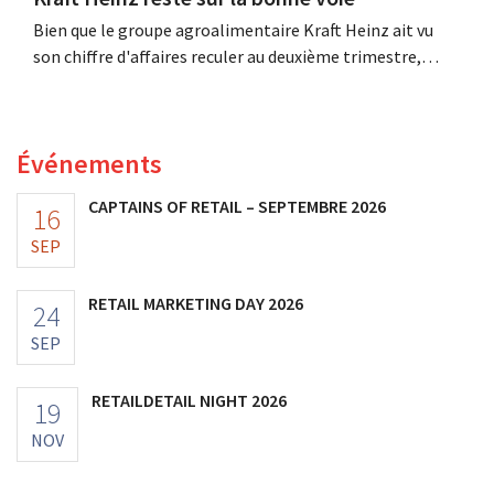
Bien que le groupe agroalimentaire Kraft Heinz ait vu
son chiffre d'affaires reculer au deuxième trimestre,
l'entreprise fait néanmoins état de résultats supérieurs
aux prévisions. La multinationale augmente ses
investissements et revoit ses prévisions à la hausse.
Événements
CAPTAINS OF RETAIL – SEPTEMBRE 2026
16
SEP
RETAIL MARKETING DAY 2026
24
SEP
RETAILDETAIL NIGHT 2026
19
NOV