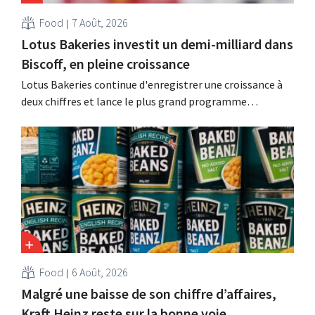
Food
7 Août, 2026
Lotus Bakeries investit un demi-milliard dans
Biscoff, en pleine croissance
Lotus Bakeries continue d'enregistrer une croissance à
deux chiffres et lance le plus grand programme
d'investissement de son histoire afin d'augmenter la
capacité de production de Biscoff : « Nous devons saisir
cette opportunité ».
Food
6 Août, 2026
Malgré une baisse de son chiffre d’affaires,
Kraft Heinz reste sur la bonne voie