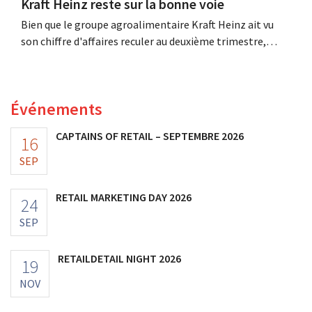
Kraft Heinz reste sur la bonne voie
Bien que le groupe agroalimentaire Kraft Heinz ait vu
son chiffre d'affaires reculer au deuxième trimestre,
l'entreprise fait néanmoins état de résultats supérieurs
aux prévisions. La multinationale augmente ses
investissements et revoit ses prévisions à la hausse.
Événements
CAPTAINS OF RETAIL – SEPTEMBRE 2026
16
SEP
RETAIL MARKETING DAY 2026
24
SEP
RETAILDETAIL NIGHT 2026
19
NOV