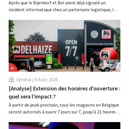
Après que le Bijenkorf et Bol aient déjà signalé un
incident informatique chez un partenaire logistique, la
chaîne de lunettes Ace & Tate a à son tour averti ses
clients d'une fuite de données. Les données financières,
les noms d'utilisateur et les mots de passe n'ont pas été
affectés.
Général
6 Août, 2026
[Analyse] Extension des horaires d’ouverture :
quel sera l’impact ?
À partir de jeudi prochain, tous les magasins en Belgique
seront autorisés à ouvrir 7 jours sur 7, jusqu'à 21 heures.
Dans la pratique, ce ne sera pas le cas partout, loin s'en
faut. De plus, la législation du travail constitue un