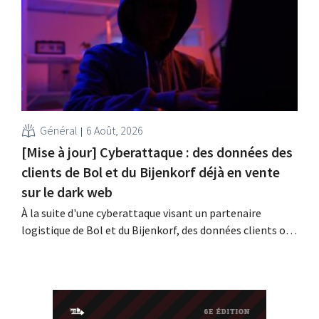
obstacle. Les conditions sont-elles équitables pour tous
?
Général
6 Août, 2026
[Mise à jour] Cyberattaque : des données des
clients de Bol et du Bijenkorf déjà en vente
sur le dark web
À la suite d'une cyberattaque visant un partenaire
logistique de Bol et du Bijenkorf, des données clients ont
été dérobées ; celles-ci sont d'ores et déjà proposées à la
vente sur le dark web. Les enseignes appellent leurs
clients à la vigilance face au hameçonnage.