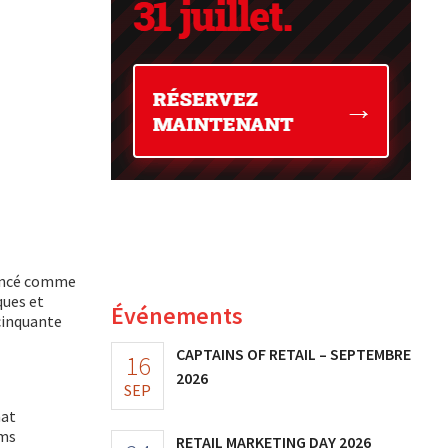
mencé comme
ques et
Événements
cinquante
CAPTAINS OF RETAIL – SEPTEMBRE
16
2026
SEP
hat
oms
RETAIL MARKETING DAY 2026