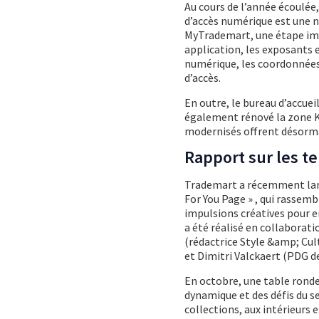
Au cours de l’année écoulée
d’accès numérique est une no
MyTrademart, une étape imp
application, les exposants 
numérique, les coordonnées 
d’accès.
En outre, le bureau d’accuei
également rénové la zone K
modernisés offrent désorma
Rapport sur les te
Trademart a récemment lancé
For You Page » , qui rassem
impulsions créatives pour en
a été réalisé en collabora
(rédactrice Style &amp; Cul
et Dimitri Valckaert (PDG d
En octobre, une table ronde
dynamique et des défis du 
collections, aux intérieurs