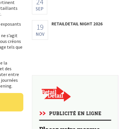
24
ertinent
taillants
SEP
.
RETAILDETAIL NIGHT 2026
s exposants
19
NOV
 ne s’agit
nous créons
ge tels que
e la
et des
uter entre
s journées
pening.