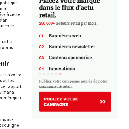
politique
tion
ce à cette
plan
ur code
emart a
owrooms
nir
ast à votre
 et les
. Ce rapport
eyimana
 numérique)
a
ums aux
t souligne