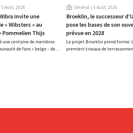
5 Août, 2026
Général
5 Août, 2026
Wibra invite une
Broeklin, le successeur d’
e « Wibsters » au
pose les bases de son ouv
e Pommelien Thijs
prévue en 2028
té une centaine de membres
Le projet Broeklin prend forme. 
unauté de fans » belge – des
premiers travaux de terrassemen
son programme de fidélité – à
commencé sur l'ancien site d'Upl
e Pommelien Thijs dans le
Machelen. La construction prop
kerse Feesten. Avec cette
dite devrait débuter dans le cour
la chaîne de magasins discount
l'année, l'ouverture étant prévu
mercier ses clients les plus...
2028.