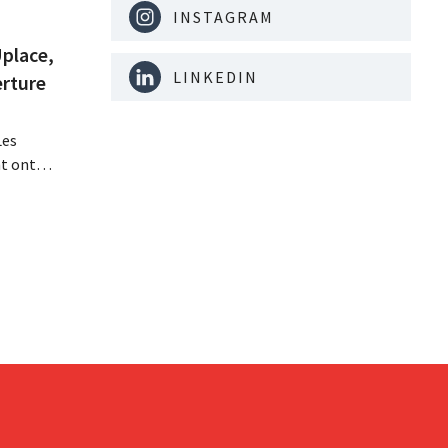
INSTAGRAM
Uplace,
LINKEDIN
erture
Les
t ont
ace à
rement
ant de
e pour