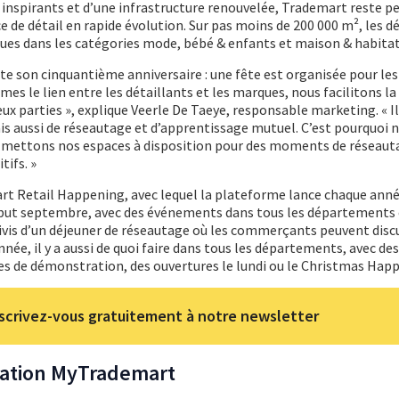
nspirants et d’une infrastructure renouvelée, Trademart reste p
e détail en rapide évolution. Sur pas moins de 200 000 m², les dé
ues dans les catégories mode, bébé & enfants et maison & habitat
e son cinquantième anniversaire : une fête est organisée pour le
s le lien entre les détaillants et les marques, nous facilitons la
x parties », explique Veerle De Taeye, responsable marketing. « Il
s aussi de réseautage et d’apprentissage mutuel. C’est pourquoi 
mettons nos espaces à disposition pour des moments de réseauta
tifs. »
rt Retail Happening, avec lequel la plateforme lance chaque anné
ébut septembre, avec des événements dans tous les départements 
ivis d’un déjeuner de réseautage où les commerçants peuvent disc
année, il y a aussi de quoi faire dans tous les départements, avec de
es de démonstration, des ouvertures le lundi ou le Christmas Hap
scrivez-vous gratuitement à notre newsletter
cation MyTrademart