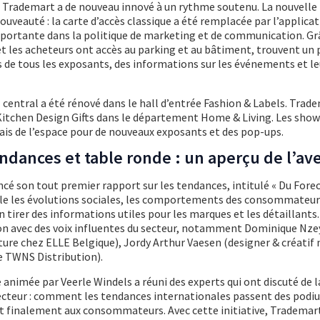
, Trademart a de nouveau innové à un rythme soutenu. La nouvelle 
uveauté : la carte d’accès classique a été remplacée par l’applica
ortante dans la politique de marketing et de communication. Grâ
et les acheteurs ont accès au parking et au bâtiment, trouvent un 
de tous les exposants, des informations sur les événements et le
l central a été rénové dans le hall d’entrée Fashion & Labels. Trad
itchen Design Gifts dans le département Home & Living. Les sh
is de l’espace pour de nouveaux exposants et des pop-ups.
ndances et table ronde : un aperçu de l’ave
 son tout premier rapport sur les tendances, intitulé « Du Forec
ble les évolutions sociales, les comportements des consommateurs
 tirer des informations utiles pour les marques et les détaillants
tion avec des voix influentes du secteur, notamment Dominique Nz
ture chez ELLE Belgique), Jordy Arthur Vaesen (designer & créatif
e TWNS Distribution).
 animée par Veerle Windels a réuni des experts qui ont discuté de l
secteur : comment les tendances internationales passent des podi
 et finalement aux consommateurs. Avec cette initiative, Trademar