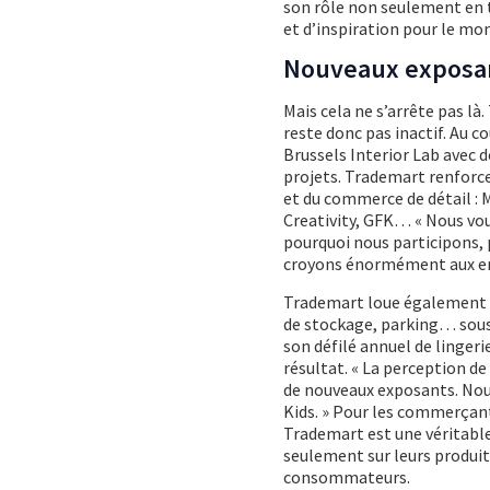
son rôle non seulement en t
et d’inspiration pour le mo
Nouveaux exposant
Mais cela ne s’arrête pas l
reste donc pas inactif. Au 
Brussels Interior Lab avec d
projets. Trademart renforc
et du commerce de détail : M
Creativity, GFK… « Nous vou
pourquoi nous participons, 
croyons énormément aux en
Trademart loue également de
de stockage, parking… sous 
son défilé annuel de linger
résultat. « La perception d
de nouveaux exposants. Nou
Kids. » Pour les commerçants
Trademart est une véritable
seulement sur leurs produit
consommateurs.