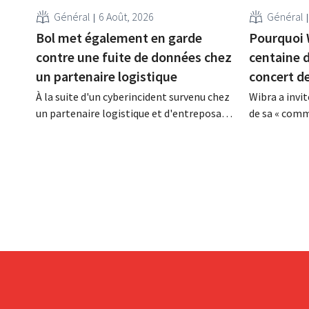
Général
6 Août, 2026
Général
Bol met également en garde
Pourquoi 
contre une fuite de données chez
centaine d
un partenaire logistique
concert d
À la suite d'un cyberincident survenu chez
Wibra a invi
un partenaire logistique et d'entreposage
de sa « comm
de Bol, des données clients auraient été
adhérents à 
consultées ou dérobées. Il s'agit de la
un concert d
même entreprise que celle au sujet de
cadre des Lo
laquelle le Bijenkorf avait déjà lancé une
initiative, 
alerte.
souhaitait re