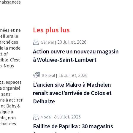
naissances
Les plus lus
nnées et ne
illera le
marché des
30 Juillet, 2026
Général
de la mode
Action ouvre un nouveau magasin
ct of
à Woluwe-Saint-Lambert
ble. C’est
o. Nous
16 Juillet, 2026
Général
ts, espaces
L’ancien site Makro à Machelen
a organisé
renaît avec l’arrivée de Colos et
s sans
ns à attirer
Delhaize
ent Baby &
sique à
8 Juillet, 2026
Mode
ble, non
chat des
Faillite de Paprika : 30 magasins