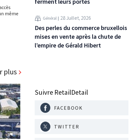
ferment leurs portes
accès
s un même
28 Juillet, 2026
Général
Des perles du commerce bruxellois
mises en vente après la chute de
l’empire de Gérald Hibert
r plus
Suivre RetailDetail
FACEBOOK
TWITTER