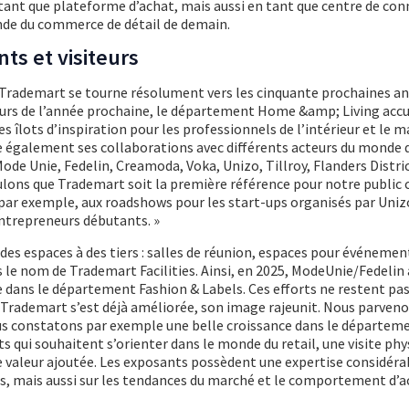
ant que plateforme d’achat, mais aussi en tant que centre de con
nde du commerce de détail de demain.
s et visiteurs
à. Trademart se tourne résolument vers les cinquante prochaines a
cours de l’année prochaine, le département Home &amp; Living accue
es îlots d’inspiration pour les professionnels de l’intérieur et le 
e également ses collaborations avec différents acteurs du monde 
ode Unie, Fedelin, Creamoda, Voka, Unizo, Tillroy, Flanders Distri
lons que Trademart soit la première référence pour notre public ci
par exemple, aux roadshows pour les start-ups organisés par Uniz
trepreneurs débutants. »
s espaces à des tiers : salles de réunion, espaces pour événemen
le nom de Trademart Facilities. Ainsi, en 2025, ModeUnie/Fedelin 
ie dans le département Fashion & Labels. Ces efforts ne restent pa
e Trademart s’est déjà améliorée, son image rajeunit. Nous parveno
s constatons par exemple une belle croissance dans le départem
 qui souhaitent s’orienter dans le monde du retail, une visite phy
 valeur ajoutée. Les exposants possèdent une expertise considéra
s, mais aussi sur les tendances du marché et le comportement d’a