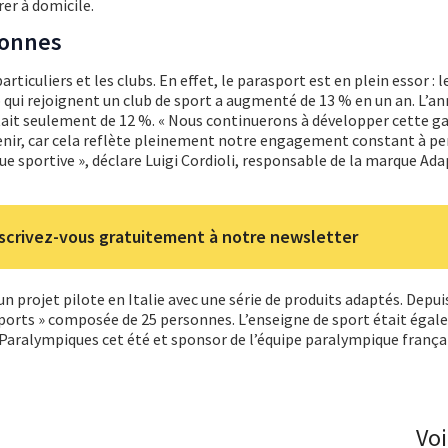
rer à domicile.
sonnes
particuliers et les clubs. En effet, le parasport est en plein essor :
qui rejoignent un club de sport a augmenté de 13 % en un an. L’a
tait seulement de 12 %. « Nous continuerons à développer cette
venir, car cela reflète pleinement notre engagement constant à p
que sportive », déclare Luigi Cordioli, responsable de la marque Ad
scrivez-vous gratuitement à notre newsletter
n projet pilote en Italie avec une série de produits adaptés. Depuis
Sports » composée de 25 personnes. L’enseigne de sport était éga
x Paralympiques cet été et sponsor de l’équipe paralympique frança
Voi