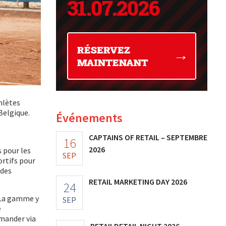
hlètes
Belgique.
Événements
CAPTAINS OF RETAIL – SEPTEMBRE
16
2026
 pour les
SEP
ortifs pour
 des
RETAIL MARKETING DAY 2026
24
 La gamme y
SEP
e
mander via
RETAILDETAIL NIGHT 2026