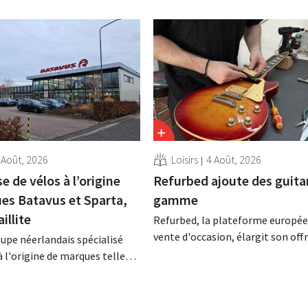
 Août, 2026
Loisirs
4 Août, 2026
se de vélos à l’origine
Refurbed ajoute des guitar
es Batavus et Sparta,
gamme
aillite
Refurbed, la plateforme europé
vente d'occasion, élargit son off
oupe néerlandais spécialisé
instruments de musique. Cette n
à l'origine de marques telles
catégorie commence par les guit
 Sparta, Koga et Babboe, a
s'enrichira progressivement d'au
rsis de paiement, ce qui
instruments.
ent une faillite. Les