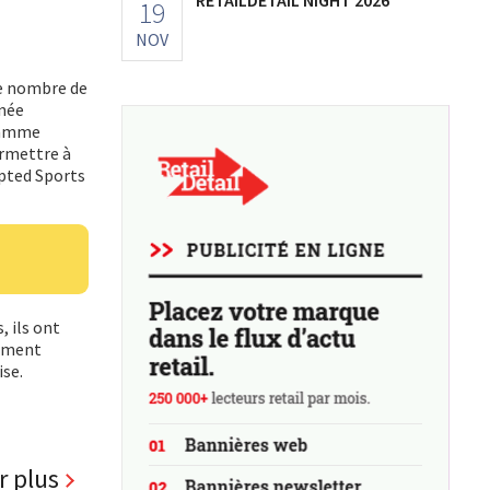
19
NOV
 le nombre de
nnée
 gamme
ermettre à
apted Sports
, ils ont
lement
ise.
r plus