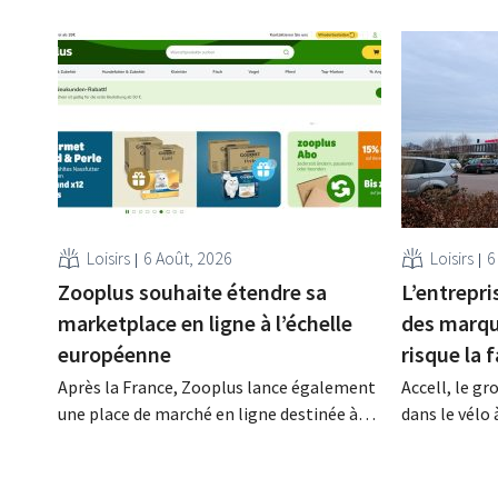
Loisirs
6 Août, 2026
Loisirs
6
Zooplus souhaite étendre sa
L’entrepri
marketplace en ligne à l’échelle
des marqu
européenne
risque la f
Après la France, Zooplus lance également
Accell, le gr
une place de marché en ligne destinée à
dans le vélo 
ses partenaires commerciaux externes sur
que Batavus,
son marché d’origine, l’Allemagne. Au
obtenu un su
cours des prochaines années, la boutique
annonce souv