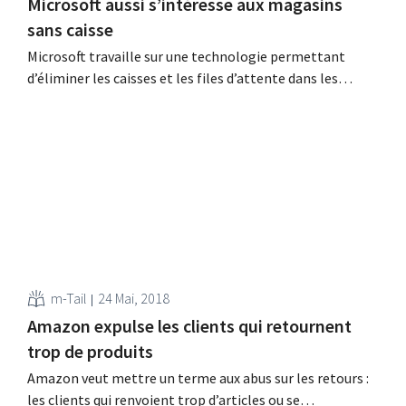
Microsoft aussi s’intéresse aux magasins
sans caisse
Microsoft travaille sur une technologie permettant
d’éliminer les caisses et les files d’attente dans les
magasins. Le géant américain de l’informatique se veut
l’allié du secteur du retail afin de défier Amazon Go.
Scannage automatique du chariot Le magasin sans
caisse est la nouvelle tendance dans l’univers du retail,
en particulier...
m-Tail
24 Mai, 2018
Amazon expulse les clients qui retournent
trop de produits
Amazon veut mettre un terme aux abus sur les retours :
les clients qui renvoient trop d’articles ou se