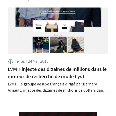
méconduisent sont bannis. Des dizaines d’utilisateurs se
plaignent sur les réseaux sociaux de la suppression
unilatérale de leur compte. Expulsion sans
avertissement Quiconque renvoie trop souvent des
commandes passées chez Amazon, risque...
m-Tail
24 Mai, 2018
LVMH injecte des dizaines de millions dans le
moteur de recherche de mode Lyst
LVMH, le groupe de luxe français dirigé par Bernard
Arnault, injecte des dizaines de millions de dollars dans
Lyst. Grâce à ce capital, la plateforme de recherche
dédiée à la mode de luxe entend accélérer son expansion
mondiale. Partenariat stratégique Il y a trois ans LVMH,
ainsi que les fonds Accel et...