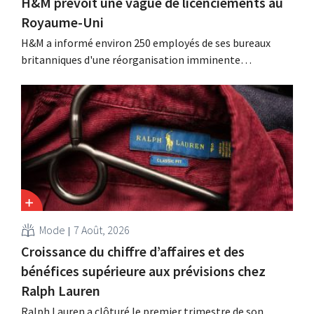
H&M prévoit une vague de licenciements au
Royaume-Uni
H&M a informé environ 250 employés de ses bureaux
britanniques d'une réorganisation imminente
susceptible d'entraîner des suppressions d'emplois.
Cette restructuration fait suite à des mesures prises
précédemment aux Pays-Bas, en Belgique et en Espagne,
qui avaient déjà entraîné la suppression de centaines
d'emplois.
Mode
7 Août, 2026
Croissance du chiffre d’affaires et des
bénéfices supérieure aux prévisions chez
Ralph Lauren
Ralph Lauren a clôturé le premier trimestre de son