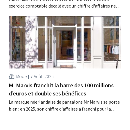
exercice comptable décalé avec un chiffre d'affaires net
de 1,96 milliard de dollars (environ 1,7 milliard d'euros),
soit une hausse de 14 % par rapport à l'année
précédente. Fort de ce démarrage supérieur aux
attentes, le groupe revoit également à la...
Mode
7 Août, 2026
M. Marvis franchit la barre des 100 millions
d’euros et double ses bénéfices
La marque néerlandaise de pantalons Mr Marvis se porte
bien : en 2025, son chiffre d'affaires a franchi pour la
première fois la barre des 100 millions d'euros et ses
bénéfices ont doublé. Les investissements importants
dans le marketing s'avèrent payants.