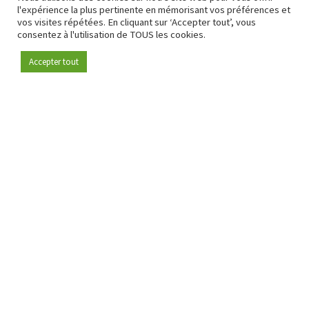
l'expérience la plus pertinente en mémorisant vos préférences et
vos visites répétées. En cliquant sur ‘Accepter tout’, vous
consentez à l'utilisation de TOUS les cookies.
Accepter tout
Devenez membre
Depuis 2009, RetailDetail est la plateforme B2B de référence
pour le secteur de la distribution en Europe.
En tant que "média 100 % fiable " et communauté dynamique
du secteur de la distribution, RetailDetail propose chaque
jour aux professionnels des actualités fiables, des
informations perspicaces et des analyses pertinentes issues
du secteur.
De plus, RetailDetail rassemble les acteurs du marché à