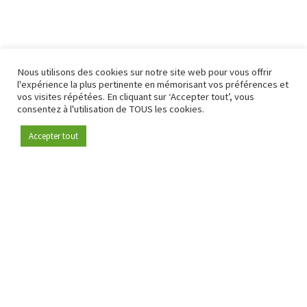
Nous utilisons des cookies sur notre site web pour vous offrir
l'expérience la plus pertinente en mémorisant vos préférences et
vos visites répétées. En cliquant sur ‘Accepter tout’, vous
consentez à l'utilisation de TOUS les cookies.
Accepter tout
Devenez membre
Depuis 2009, RetailDetail est la plateforme B2B de référence
pour le secteur de la distribution en Europe.
En tant que "média 100 % fiable " et communauté dynamique