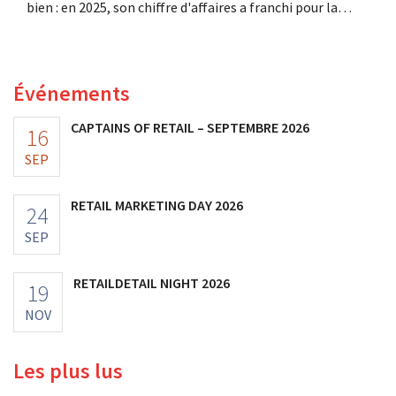
bien : en 2025, son chiffre d'affaires a franchi pour la
première fois la barre des 100 millions d'euros et ses
bénéfices ont doublé. Les investissements importants
dans le marketing s'avèrent payants.
Événements
CAPTAINS OF RETAIL – SEPTEMBRE 2026
16
SEP
RETAIL MARKETING DAY 2026
24
SEP
RETAILDETAIL NIGHT 2026
19
NOV
Les plus lus