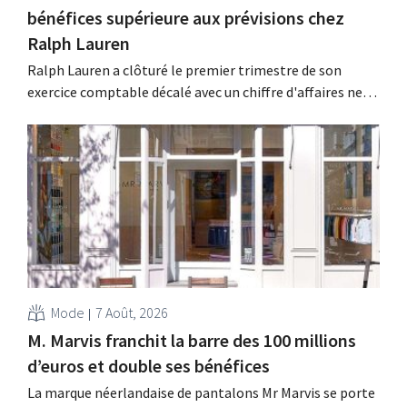
bénéfices supérieure aux prévisions chez
Ralph Lauren
Ralph Lauren a clôturé le premier trimestre de son
exercice comptable décalé avec un chiffre d'affaires net
de 1,96 milliard de dollars (environ 1,7 milliard d'euros),
soit une hausse de 14 % par rapport à l'année
précédente. Fort de ce démarrage supérieur aux
attentes, le groupe revoit également à la...
Mode
7 Août, 2026
M. Marvis franchit la barre des 100 millions
d’euros et double ses bénéfices
La marque néerlandaise de pantalons Mr Marvis se porte