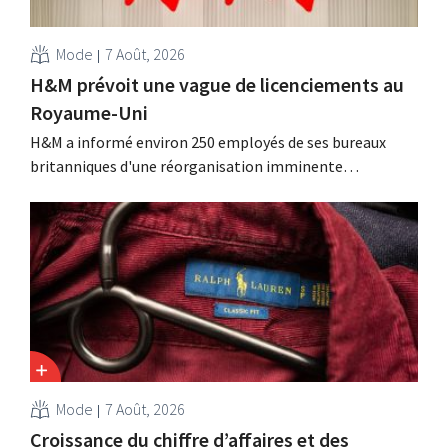
Mode
7 Août, 2026
H&M prévoit une vague de licenciements au
Royaume-Uni
H&M a informé environ 250 employés de ses bureaux
britanniques d'une réorganisation imminente
susceptible d'entraîner des suppressions d'emplois.
Cette restructuration fait suite à des mesures prises
précédemment aux Pays-Bas, en Belgique et en Espagne,
qui avaient déjà entraîné la suppression de centaines
d'emplois.
Mode
7 Août, 2026
Croissance du chiffre d’affaires et des