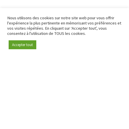
Nous utilisons des cookies sur notre site web pour vous offrir
l'expérience la plus pertinente en mémorisant vos préférences et
vos visites répétées. En cliquant sur ‘Accepter tout’, vous
consentez à l'utilisation de TOUS les cookies.
Accepter tout
Devenez membre
Depuis 2009, RetailDetail est la plateforme B2B de référence
pour le secteur de la distribution en Europe.
En tant que "média 100 % fiable " et communauté dynamique
du secteur de la distribution, RetailDetail propose chaque
jour aux professionnels des actualités fiables, des