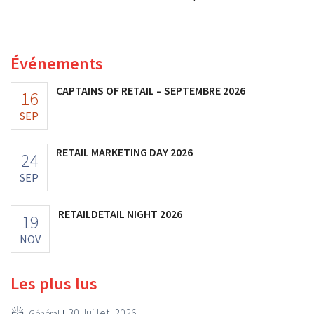
milliards de dollars américains. Ce montant est bien
inférieur à la valeur que le géant de la mode avait
autrefois, car les nouveaux droits de douane pèsent sur
Événements
sa rentabilité.
CAPTAINS OF RETAIL – SEPTEMBRE 2026
16
SEP
RETAIL MARKETING DAY 2026
24
SEP
RETAILDETAIL NIGHT 2026
19
NOV
Les plus lus
30 Juillet, 2026
Général