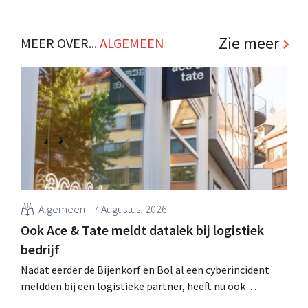
achtste vestiging van Colruyt Professionals, de
winkelformule die zich uitsluitend richt op professionele
klanten. .
Zie meer
MEER OVER...
ALGEMEEN
Algemeen
7 Augustus, 2026
Ook Ace & Tate meldt datalek bij logistiek
bedrijf
Nadat eerder de Bijenkorf en Bol al een cyberincident
meldden bij een logistieke partner, heeft nu ook
brillenketen Ace & Tate klanten gewaarschuwd voor een