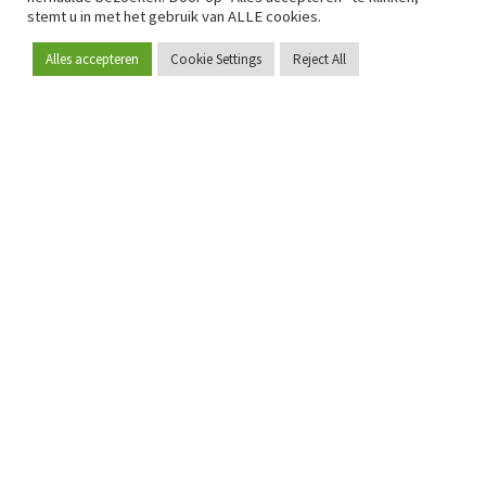
stemt u in met het gebruik van ALLE cookies.
Alles accepteren
Cookie Settings
Reject All
Word lid
Sinds 2009 is RetailDetail hét toonaangevende B2B-
platform voor retail in Europa.
Als "100% trusted medium" en sterke retailcommunity biedt
RetailDetail professionals dagelijks betrouwbaar nieuws,
scherpe inzichten en relevante analyses uit de sector.
Daarnaast brengt RetailDetail de markt samen via
inspirerende events en exclusieve retailtours, waar
kennisdeling, netwerking en innovatie centraal staan.