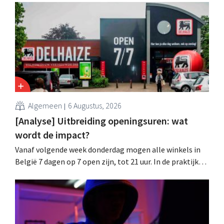
datalek. Financiële gegevens, gebruikersnamen en
wachtwoorden zijn niet getroffen.
Algemeen
6 Augustus, 2026
[Analyse] Uitbreiding openingsuren: wat
wordt de impact?
Vanaf volgende week donderdag mogen alle winkels in
België 7 dagen op 7 open zijn, tot 21 uur. In de praktijk
zullen ze dat lang niet overal doen. Bovendien vormt de
arbeidswetgeving een hinderpaal. Is er een gelijk
speelveld?