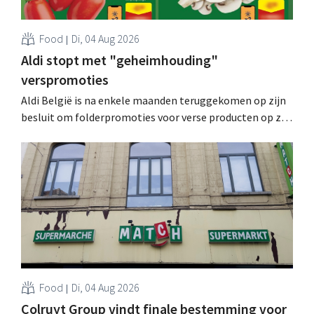
Food
Di, 04 Aug 2026
Aldi stopt met "geheimhouding"
verspromoties
Aldi België is na enkele maanden teruggekomen op zijn
besluit om folderpromoties voor verse producten op zijn
website geheim te houden tot de zondag voor ze in
werking treden: "Onze klanten willen goed
geïnformeerd worden." .
Food
Di, 04 Aug 2026
Colruyt Group vindt finale bestemming voor