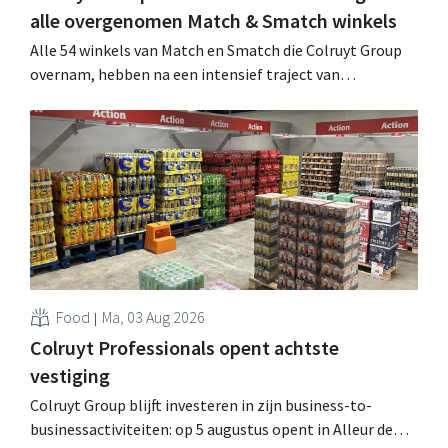
alle overgenomen Match & Smatch winkels
Alle 54 winkels van Match en Smatch die Colruyt Group
overnam, hebben na een intensief traject van
tweeënhalf jaar hun definitieve bestemming gevonden.
Al is die bestemming voor sommige panden een sluiting.
.
Food
Ma, 03 Aug 2026
Colruyt Professionals opent achtste
vestiging
Colruyt Group blijft investeren in zijn business-to-
businessactiviteiten: op 5 augustus opent in Alleur de