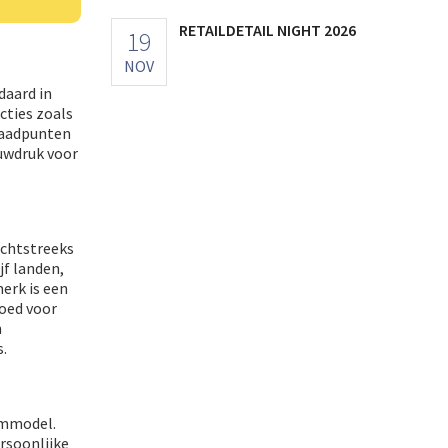
RETAILDETAIL NIGHT 2026
19
NOV
daard in
cties zoals
 laadpunten
auwdruk voor
echtstreeks
jf landen,
erk is een
goed voor
n
.
ommodel.
rsoonlijke