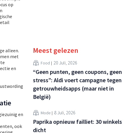
ocus op
en
gische
etail
Meest gelezen
ge alleen.
samen met
 te
20 Juli, 2026
Food
lectie en
“Geen punten, geen coupons, geen
stress”: Aldi voert campagne tegen
ewustwording
getrouwheidsapps (maar niet in
België)
atie
8 Juli, 2026
Mode
giezuinig en
Paprika opnieuw failliet: 30 winkels
lenten, ook
dicht
ncering