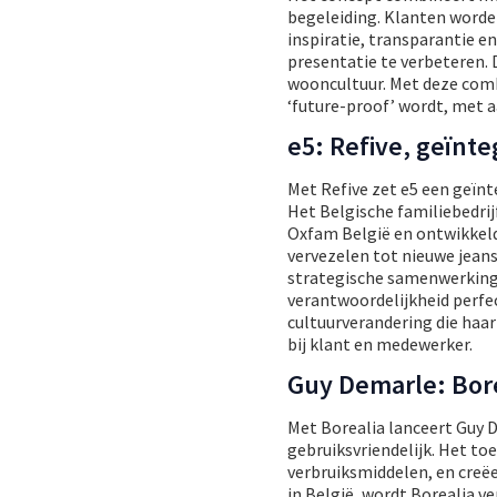
begeleiding. Klanten worde
inspiratie, transparantie 
presentatie te verbeteren. 
wooncultuur. Met deze comb
‘future-proof’ wordt, met 
e5: Refive, geïnt
Met Refive zet e5 een geïnt
Het Belgische familiebedrij
Oxfam België en ontwikkeld
vervezelen tot nieuwe jeans.
strategische samenwerking 
verantwoordelijkheid perfec
cultuurverandering die haa
bij klant en medewerker.
Guy Demarle: Bore
Met Borealia lanceert Guy D
gebruiksvriendelijk. Het to
verbruiksmiddelen, en creë
in België, wordt Borealia v