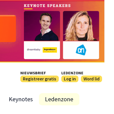
NIEUWSBRIEF
LEDENZONE
Registreer gratis
Log in
Word lid
Keynotes
Ledenzone