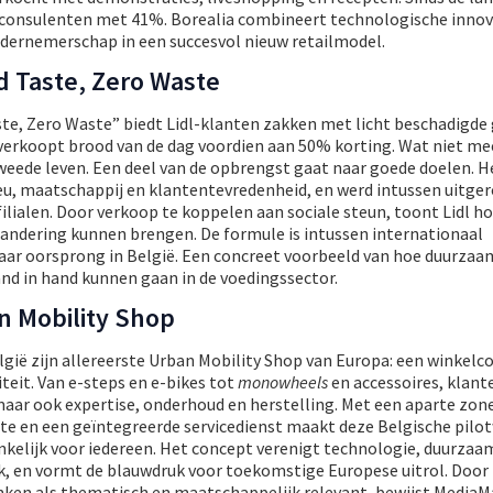
 consulenten met 41%. Borealia combineert technologische innov
dernemerschap in een succesvol nieuw retailmodel.
d Taste, Zero Waste
ste, Zero Waste” biedt Lidl-klanten zakken met licht beschadigde
n verkoopt brood van de dag voordien aan 50% korting. Wat niet mee
tweede leven. Een deel van de opbrengst gaat naar goede doelen. H
u, maatschappij en klantentevredenheid, en werd intussen uitgero
lialen. Door verkoop te koppelen aan sociale steun, toont Lidl h
randering kunnen brengen. De formule is intussen internationaal
r oorsprong in België. Een concreet voorbeeld van hoe duurzaa
hand in hand kunnen gaan in de voedingssector.
n Mobility Shop
gië zijn allereerste Urban Mobility Shop van Europa: een winkelc
teit. Van e-steps en e-bikes tot
monowheels
en accessoires, klant
maar ook expertise, onderhoud en herstelling. Met een aparte zon
tte en een geïntegreerde servicedienst maakt deze Belgische pilo
kelijk voor iedereen. Het concept verenigt technologie, duurzaa
k, en vormt de blauwdruk voor toekomstige Europese uitrol. Door
enken als thematisch en maatschappelijk relevant, bewijst MediaM