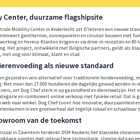
ty Center, duurzame flagshipsite
rale Mobility Center in Anderlecht zet D’Ieteren een nieuwe stan
 combineert geothermie, zonnepanelen en circulair bouwen met fun
rking en horeca. Klanten krijgen er via drive-in recepties en 80
ng. Het project, ontwikkeld met Belgische partners, geldt als bl
 met oog voor klimaat, klant en stad.
ierenvoeding als nieuwe standaard
en gezond en vers alternatief voor traditionele hondenvoeding, r
 Met meer dan 27.000 huisdieren die dagelijks gevoed worden in vi
ners, zet Dog Chef sterk in op gezondheid en dierenwelzijn. Het m
categorie en combineert online verkoop met fysieke retail. Dat is 
n web naar winkel. Dog Chef toont hoe innovatie, duurzaamheid e
enkomen in een groeiverhaal dat tegelijk lokaal en schaalbaar is
owroom van de toekomst
onzaal in Zaventem herdenkt DSM Keukens het klassieke showro
ulaire ruimtes met interactieve technologie, slimme data en pe