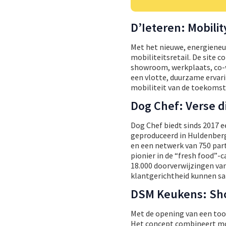
D’Ieteren: Mobili
Met het nieuwe, energieneut
mobiliteitsretail. De site
showroom, werkplaats, co-wo
een vlotte, duurzame ervari
mobiliteit van de toekomst,
Dog Chef: Verse d
Dog Chef biedt sinds 2017 e
geproduceerd in Huldenberg.
en een netwerk van 750 part
pionier in de “fresh food”-
18.000 doorverwijzingen va
klantgerichtheid kunnen sam
DSM Keukens: Sh
Met de opening van een to
Het concept combineert mod