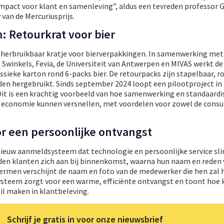
mpact voor klant en samenleving”, aldus een tevreden professor 
 van de Mercuriusprijs.
: Retourkrat voor bier
 herbruikbaar kratje voor bierverpakkingen. In samenwerking me
Swinkels, Fevia, de Universiteit van Antwerpen en MIVAS werkt de 
ssieke karton rond 6-packs bier. De retourpacks zijn stapelbaar, r
den hergebruikt. Sinds september 2024 loopt een pilootproject in
Dit is een krachtig voorbeeld van hoe samenwerking en standaardi
ire economie kunnen versnellen, met voordelen voor zowel de cons
r een persoonlijke ontvangst
ieuw aanmeldsysteem dat technologie en persoonlijke service sl
den klanten zich aan bij binnenkomst, waarna hun naam en reden
ermen verschijnt de naam en foto van de medewerker die hen zal h
systeem zorgt voor een warme, efficiënte ontvangst en toont hoe 
il maken in klantbeleving.
Schrijf je gratis in voor onze nieuwsbrief