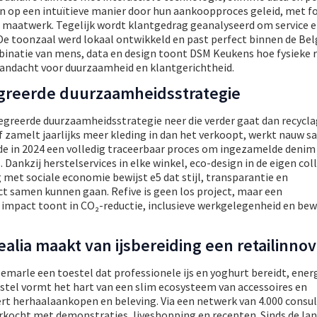
n op een intuïtieve manier door hun aankoopproces geleid, met f
en maatwerk. Tegelijk wordt klantgedrag geanalyseerd om service 
De toonzaal werd lokaal ontwikkeld en past perfect binnen de Bel
inatie van mens, data en design toont DSM Keukens hoe fysieke r
aandacht voor duurzaamheid en klantgerichtheid.
egreerde duurzaamheidsstrategie
egreerde duurzaamheidsstrategie neer die verder gaat dan recycla
f zamelt jaarlijks meer kleding in dan het verkoopt, werkt nauw 
e in 2024 een volledig traceerbaar proces om ingezamelde denim
 Dankzij herstelservices in elke winkel, eco-design in de eigen col
met sociale economie bewijst e5 dat stijl, transparantie en
t samen kunnen gaan. Refive is geen los project, maar een
r impact toont in CO₂-reductie, inclusieve werkgelegenheid en b
alia maakt van ijsbereiding een retailinnov
emarle een toestel dat professionele ijs en yoghurt bereidt, ener
estel vormt het hart van een slim ecosysteem van accessoires en
ert herhaalaankopen en beleving. Via een netwerk van 4.000 consu
erkocht met demonstraties, liveshopping en recepten. Sinds de la