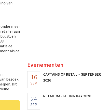
Gino Van
t onder meer
retailer aan
obuust, en
 38
satie de
ument als de
Evenementen
im
CAPTAINS OF RETAIL – SEPTEMBER
16
 van bezoek
2026
SEP
elpen. Dit
kleine
RETAIL MARKETING DAY 2026
24
SEP