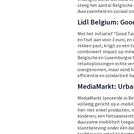
steeg het aantal Belgische
duurzaamheid en sociaal on
Lidl Belgium: Goo
Met het initiatief “Good Ta
en fruit aan voor 3 euro, e
rekken past, krijgt zo een 
combineert impact op milie
Belgische en Luxemburgse fi
retailoplossingen echte ve
overgenomen, maar vond haa
efficiëntie en solidariteit 
MediaMarkt: Urba
MediaMarkt lanceerde in Bel
volledig gericht op e-mobili
hier niet enkel producten, 
kinderen, een fietswassere
duurzame mobiliteit toegan
klantbeleving onder één da
traditionele retail te herd