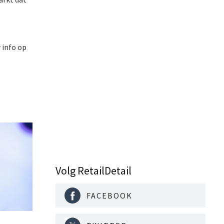
 info op
Volg RetailDetail
FACEBOOK