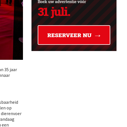
n 35 jaar
innaar
asbaarheid
len op
 dierenvoer
 vandaag
n een