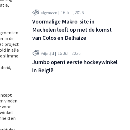
atie,
16 Juli, 2026
Algemeen
Voormalige Makro-site in
Machelen leeft op met de komst
 groenten
van Colos en Delhaize
r in de
et project
ld in alle
16 Juli, 2026
Vrije tijd
oe slimme
Jumbo opent eerste hockeywinkel
mheid,
in België
oncept
en vinden
e voor
twinkel
mheid en
arkt dat