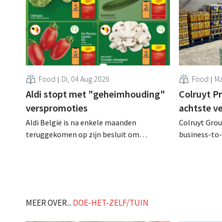
Food
Di, 04 Aug 2026
Food
Ma
Aldi stopt met "geheimhouding"
Colruyt P
verspromoties
achtste v
Aldi België is na enkele maanden
Colruyt Group
teruggekomen op zijn besluit om
business-to-
folderpromoties voor verse producten op
augustus ope
zijn website geheim te houden tot de
vestiging va
zondag voor ze in werking treden: "Onze
winkelformul
klanten willen goed geïnformeerd
worden." .
MEER OVER...
DOE-HET-ZELF/TUIN