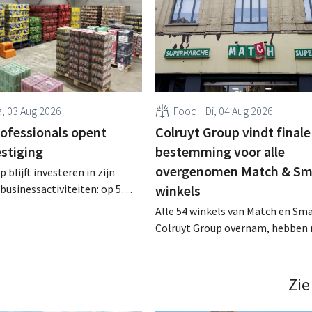
, 03 Aug 2026
Food
Di, 04 Aug 2026
rofessionals opent
Colruyt Group vindt finale
estiging
bestemming voor alle
overgenomen Match & Sm
 blijft investeren in zijn
businessactiviteiten: op 5
winkels
nt in Alleur de achtste
Alle 54 winkels van Match en Sma
n Colruyt Professionals, de
Colruyt Group overnam, hebben 
e die zich uitsluitend richt op
intensief traject van tweeënhalf 
professionele klanten. .
definitieve bestemming gevonden
die bestemming voor sommige 
Zie
een sluiting. .