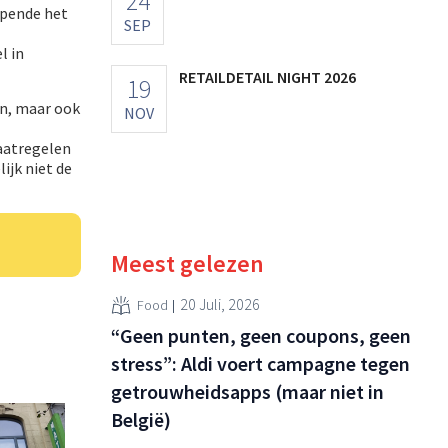
24
 opende het
SEP
l in
RETAILDETAIL NIGHT 2026
19
en, maar ook
NOV
aatregelen
ijk niet de
Meest gelezen
20 Juli, 2026
Food
“Geen punten, geen coupons, geen
stress”: Aldi voert campagne tegen
getrouwheidsapps (maar niet in
België)