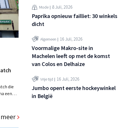
8 Juli, 2026
Mode
Paprika opnieuw failliet: 30 winkels
dicht
16 Juli, 2026
Algemeen
Voormalige Makro-site in
Machelen leeft op met de komst
van Colos en Delhaize
atch
16 Juli, 2026
Vrije tijd
tch die
Jumbo opent eerste hockeywinkel
na een
in België
jaar hun
. Al is
panden
 meer