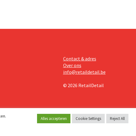
ol.
Contact & adres
Over ons
info@retaildetail.be
© 2026 RetailDetail
ken.
Alles accepteren
Cookie Settings
Reject All