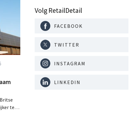
Volg RetailDetail
FACEBOOK
TWITTER
INSTAGRAM
6
zaam
LINKEDIN
Britse
jker te
 hun
r meer
ies rond
 keuzes.