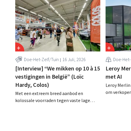
Doe-Het-Zelf/Tuin
16 Juli, 2026
Doe-Het-
[Interview] “We mikken op 10 à 15
Leroy Merl
vestigingen in België” (Loïc
met AI
Hardy, Colos)
Leroy Merlin
om verkopers
Met een extreem breed aanbod en
klantgesprek
kolossale voorraden tegen vaste lage
draaide al v
prijzen speelt doe-het-zelf-uitdager
proefproject
Colos in op de groeiende markt voor
volgens de r
totaalrenovaties. “We lossen drie
teams, bete
belangrijke problemen op voor onze