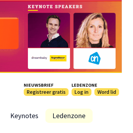
NIEUWSBRIEF
LEDENZONE
Registreer gratis
Log in
Word lid
Keynotes
Ledenzone