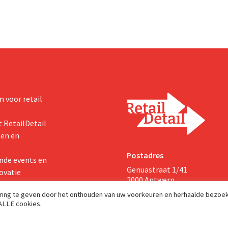
lanten op.
De retailer gebruikt de winkel als
testlocatie voor een bredere uitr
 voor retail
 RetailDetail
ten en
Postadres
nde events en
Genuastraat 1/41
ovatie
2000 Antwerp
aring te geven door het onthouden van uw voorkeuren en herhaalde bezoe
 ALLE cookies.