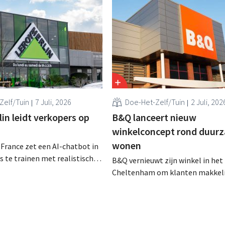
Zelf/Tuin
7 Juli, 2026
Doe-Het-Zelf/Tuin
2 Juli, 202
in leidt verkopers op
B&Q lanceert nieuw
winkelconcept rond duur
wonen
 France zet een AI-chatbot in
 te trainen met realistische
B&Q vernieuwt zijn winkel in het 
ken. De tool, Pocket Coach,
Cheltenham om klanten makkeli
ier maanden in een
helpen bij het verduurzamen van
 in acht winkels en leverde
woning. De vestiging krijgt onde
etailer meer vertrouwen bij
nieuwe presentaties en extra adv
re commerciële resultaten en
energie, tuinieren en duurzamere