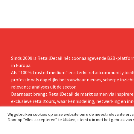
tevredener k
klanten,” zegt topman Loïc Hardy.
Sinds 2009 is RetailDetail hét toonaangevende B2B-platform
in Europa.
Als "100% trusted medium" en sterke retailcommunity biedt
professionals dagelijks betrouwbaar nieuws, scherpe inzich
relevante analyses uit de sector.
Daarnaast brengt RetailDetail de markt samen via inspirere
exclusieve retailtours, waar kennisdeling, netwerking en inn
centraal staan.
Wij gebruiken cookies op onze website om u de meest relevante erv
Door op "Alles accepteren" te klikken, stemt u in met het gebruik van