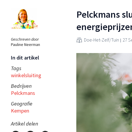
Pelckmans slu
energieprijze
Geschreven door
Doe-Het-Zelf/Tuin
27 S
Pauline Neerman
In dit artikel
Tags
winkelsluiting
Bedrijven
Pelckmans
Geografie
Kempen
Artikel delen