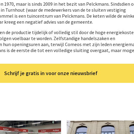
ren 1970, maar is sinds 2009 in het bezit van Pelckmans. Sindsdien
al in Turnhout (waar de medewerkers van de te sluiten vestiging
ommel is een tuincentrum van Pelckmans. De keten wilde de winke
ar kreeg een negatief advies van de gemeente.
n de productie tijdelijk of volledig stil door de hoge energiekost
volgen voelbaar te worden. Zelfstandige handelszaken en
 hun openingsuren aan, terwijl Comeos met zijn leden energiem
s is de eerste die tot een volledige sluiting overgaat, maar mogel
Schrijf je gratis in voor onze nieuwsbrief