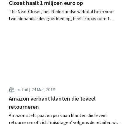
Closet haalt 1 miljoen euro op
The Next Closet, het Nederlandse webplatform voor
tweedehandse designerkleding, heeft zopas ruim 1
miljoen euro ‘groeigeld’ opgehaald. Vers kapitaal dat
onder meer de vandaag gelanceerde Belgische website
moet financieren. Modelandschap verduurzamen Het
tweedehandskledingplatform richt zich specifiek tot al
wie high-end designerkleding wil kopen en verkopen.
Sinds de oprichting in 2013...
m-Tail
24 Mei, 2018
Amazon verbant klanten die teveel
retourneren
Amazon stelt paal en perk aan klanten die teveel
retourneren of zich ‘misdragen’ volgens de retailer: wie
te ver gaat, wordt verbannen. Tientallen klanten klagen