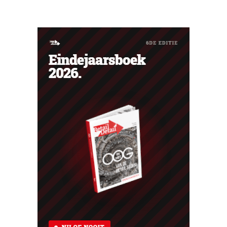
op sociale media dat hun account eenzijdig is stopgezet.
Verbannen zonder waarschuwing Wie regelmatig of
kort na elkaar bestellingen terugstuurt naar Amazon,
loopt het...