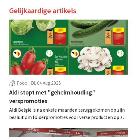
Gelijkaardige artikels
Food
Di, 04 Aug 2026
Aldi stopt met "geheimhouding"
verspromoties
Aldi België is na enkele maanden teruggekomen op zijn
besluit om folderpromoties voor verse producten op zijn
website geheim te houden tot de zondag voor ze in
werking treden: "Onze klanten willen goed