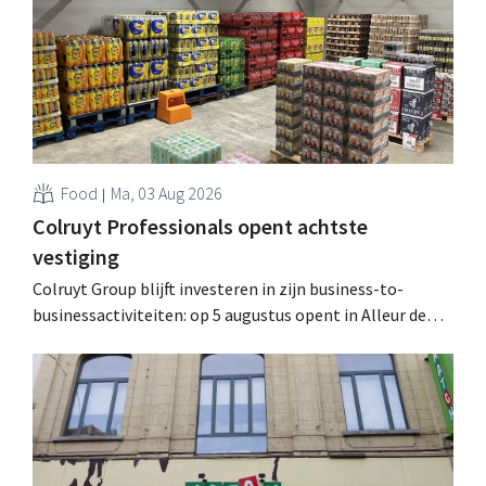
geïnformeerd worden." .
Food
Ma, 03 Aug 2026
Colruyt Professionals opent achtste
vestiging
Colruyt Group blijft investeren in zijn business-to-
businessactiviteiten: op 5 augustus opent in Alleur de
achtste vestiging van Colruyt Professionals, de
winkelformule die zich uitsluitend richt op professionele
klanten. .