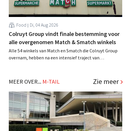
Food
Di, 04 Aug 2026
Colruyt Group vindt finale bestemming voor
alle overgenomen Match & Smatch winkels
Alle 54 winkels van Match en Smatch die Colruyt Group
overnam, hebben na een intensief traject van
tweeënhalf jaar hun definitieve bestemming gevonden.
Al is die bestemming voor sommige panden een sluiting.
.
Zie meer
MEER OVER...
M-TAIL