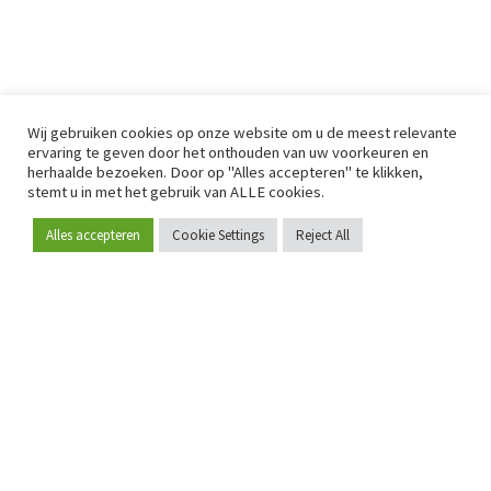
Wij gebruiken cookies op onze website om u de meest relevante
ervaring te geven door het onthouden van uw voorkeuren en
herhaalde bezoeken. Door op "Alles accepteren" te klikken,
stemt u in met het gebruik van ALLE cookies.
Alles accepteren
Cookie Settings
Reject All
Word lid
Sinds 2009 is RetailDetail hét toonaangevende B2B-
platform voor retail in Europa.
Als "100% trusted medium" en sterke retailcommunity biedt