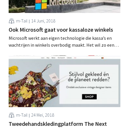
m-Tail
14 Juni, 2018
Ook Microsoft gaat voor kassaloze winkels
Microsoft werkt aan eigen technologie die kassa’s en
wachtrijen in winkels overbodig maakt. Het wil zo een
bondgenoot voor de retailsector worden, vooral in de
strijd tegen Amazon Go. Winkelkar automatisch
scannen Kassaloze winkels zijn de nieuwe hype in
retailland, zeker in supermarkten en buurtwinkels:
behalve de volledig kassaloze...
m-Tail
24 Mei, 2018
Tweedehandskledingplatform The Next