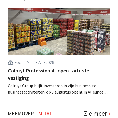
tweeënhalf jaar hun definitieve bestemming gevonden.
Al is die bestemming voor sommige panden een sluiting.
.
Food
Ma, 03 Aug 2026
Colruyt Professionals opent achtste
vestiging
Colruyt Group blijft investeren in zijn business-to-
businessactiviteiten: op 5 augustus opent in Alleur de
achtste vestiging van Colruyt Professionals, de
winkelformule die zich uitsluitend richt op professionele
klanten. .
Zie meer
MEER OVER...
M-TAIL