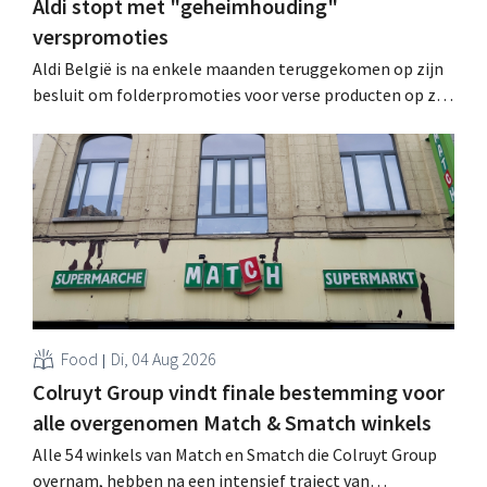
Aldi stopt met "geheimhouding"
verspromoties
Aldi België is na enkele maanden teruggekomen op zijn
besluit om folderpromoties voor verse producten op zijn
website geheim te houden tot de zondag voor ze in
werking treden: "Onze klanten willen goed
geïnformeerd worden." .
Food
Di, 04 Aug 2026
Colruyt Group vindt finale bestemming voor
alle overgenomen Match & Smatch winkels
Alle 54 winkels van Match en Smatch die Colruyt Group
overnam, hebben na een intensief traject van