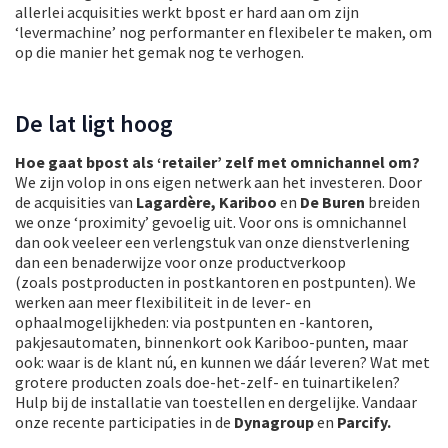
allerlei acquisities werkt bpost er hard aan om zijn
‘levermachine’ nog performanter en flexibeler te maken, om
op die manier het gemak nog te verhogen.
De lat ligt hoog
Hoe gaat bpost als ‘retailer’ zelf met omnichannel om?
We zijn volop in ons eigen netwerk aan het investeren. Door
de acquisities van
Lagardère,
Kariboo
en
De Buren
breiden
we onze ‘proximity’ gevoelig uit. Voor ons is omnichannel
dan ook veeleer een verlengstuk van onze dienstverlening
dan een benaderwijze voor onze productverkoop
(zoals postproducten in postkantoren en postpunten). We
werken aan meer flexibiliteit in de lever- en
ophaalmogelijkheden: via postpunten en -kantoren,
pakjesautomaten, binnenkort ook Kariboo-punten, maar
ook: waar is de klant nú, en kunnen we dáár leveren? Wat met
grotere producten zoals doe-het-zelf- en tuinartikelen?
Hulp bij de installatie van toestellen en dergelijke. Vandaar
onze recente participaties in de
Dynagroup
en
Parcify.