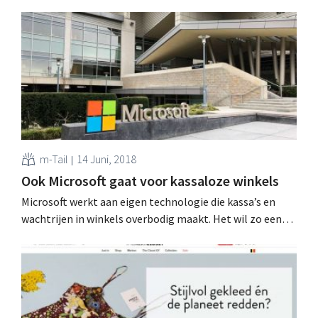
m-Tail
14 Juni, 2018
Ook Microsoft gaat voor kassaloze winkels
Microsoft werkt aan eigen technologie die kassa’s en
wachtrijen in winkels overbodig maakt. Het wil zo een
bondgenoot voor de retailsector worden, vooral in de
strijd tegen Amazon Go. Winkelkar automatisch
scannen Kassaloze winkels zijn de nieuwe hype in
retailland, zeker in supermarkten en buurtwinkels:
behalve de volledig kassaloze...