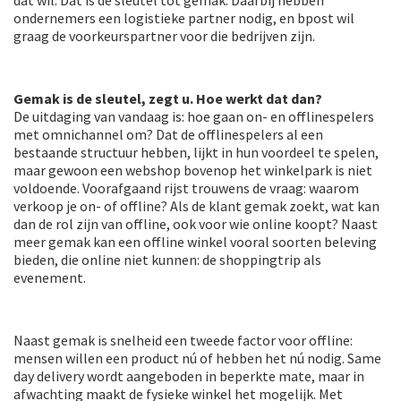
dat wil. Dat is de sleutel tot gemak. Daarbij hebben
ondernemers een logistieke partner nodig, en bpost wil
graag de voorkeurspartner voor die bedrijven zijn.
Gemak is de sleutel, zegt u. Hoe werkt dat dan?
De uitdaging van vandaag is: hoe gaan on- en offlinespelers
met omnichannel om? Dat de offlinespelers al een
bestaande structuur hebben, lijkt in hun voordeel te spelen,
maar gewoon een webshop bovenop het winkelpark is niet
voldoende. Voorafgaand rijst trouwens de vraag: waarom
verkoop je on- of offline? Als de klant gemak zoekt, wat kan
dan de rol zijn van offline, ook voor wie online koopt? Naast
meer gemak kan een offline winkel vooral soorten beleving
bieden, die online niet kunnen: de shoppingtrip als
evenement.
Naast gemak is snelheid een tweede factor voor offline:
mensen willen een product nú of hebben het nú nodig. Same
day delivery wordt aangeboden in beperkte mate, maar in
afwachting maakt de fysieke winkel het mogelijk. Met