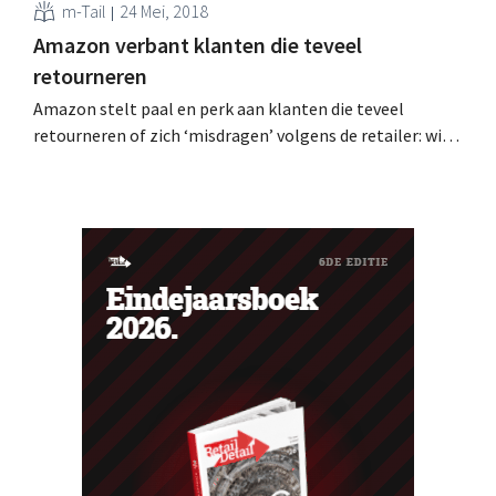
m-Tail
24 Mei, 2018
Amazon verbant klanten die teveel
retourneren
Amazon stelt paal en perk aan klanten die teveel
retourneren of zich ‘misdragen’ volgens de retailer: wie
te ver gaat, wordt verbannen. Tientallen klanten klagen
op sociale media dat hun account eenzijdig is stopgezet.
Verbannen zonder waarschuwing Wie regelmatig of
kort na elkaar bestellingen terugstuurt naar Amazon,
loopt het...