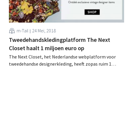
m-Tail
24 Mei, 2018
Tweedehandskledingplatform The Next
Closet haalt 1 miljoen euro op
The Next Closet, het Nederlandse webplatform voor
tweedehandse designerkleding, heeft zopas ruim 1
miljoen euro ‘groeigeld’ opgehaald. Vers kapitaal dat
onder meer de vandaag gelanceerde Belgische website
moet financieren. Modelandschap verduurzamen Het
tweedehandskledingplatform richt zich specifiek tot al
wie high-end designerkleding wil kopen en verkopen.
Sinds de oprichting in 2013...