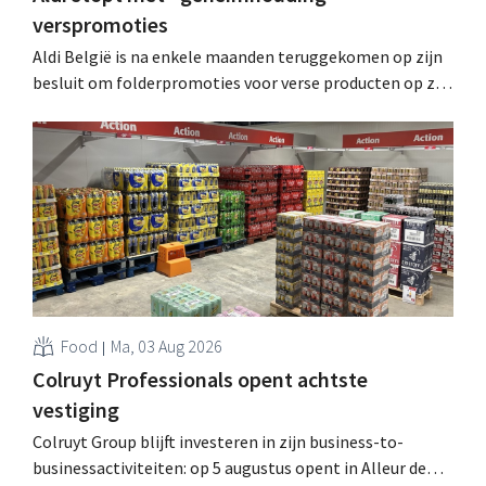
verspromoties
Aldi België is na enkele maanden teruggekomen op zijn
besluit om folderpromoties voor verse producten op zijn
website geheim te houden tot de zondag voor ze in
werking treden: "Onze klanten willen goed
geïnformeerd worden." .
Food
Ma, 03 Aug 2026
Colruyt Professionals opent achtste
vestiging
Colruyt Group blijft investeren in zijn business-to-
businessactiviteiten: op 5 augustus opent in Alleur de