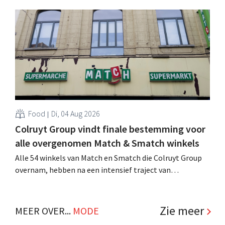
achtste vestiging van Colruyt Professionals, de
winkelformule die zich uitsluitend richt op professionele
klanten. .
Food
Di, 04 Aug 2026
Colruyt Group vindt finale bestemming voor
alle overgenomen Match & Smatch winkels
Alle 54 winkels van Match en Smatch die Colruyt Group
overnam, hebben na een intensief traject van
tweeënhalf jaar hun definitieve bestemming gevonden.
Al is die bestemming voor sommige panden een sluiting.
.
Zie meer
MEER OVER...
MODE