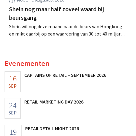
Shein nog maar half zoveel waard bij
beursgang
Shein wil nog deze maand naar de beurs van Hongkong
en mikt daarbij op een waardering van 30 tot 40 miljard
Amerikaanse dollar. Dat is veel minder dan de modereus
ooit waard was, omdat nieuwe invoerheffingen de
winstgevendheid aantasten.
Evenementen
CAPTAINS OF RETAIL – SEPTEMBER 2026
16
SEP
RETAIL MARKETING DAY 2026
24
SEP
RETAILDETAIL NIGHT 2026
19