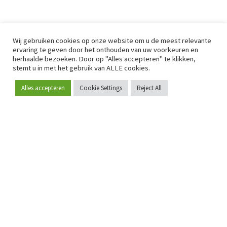
Wij gebruiken cookies op onze website om u de meest relevante
ervaring te geven door het onthouden van uw voorkeuren en
herhaalde bezoeken. Door op "Alles accepteren" te klikken,
stemt u in met het gebruik van ALLE cookies.
Alles accepteren
Cookie Settings
Reject All
Word lid
Sinds 2009 is RetailDetail hét toonaangevende B2B-
platform voor retail in Europa.
Als "100% trusted medium" en sterke retailcommunity biedt
RetailDetail professionals dagelijks betrouwbaar nieuws,
scherpe inzichten en relevante analyses uit de sector.