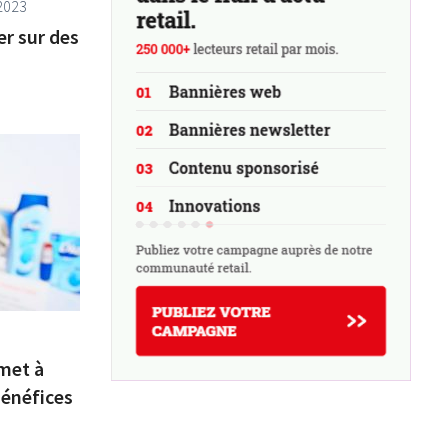
2023
r sur des
met à
énéfices