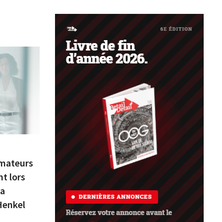
mmateurs
t lors
na
Henkel