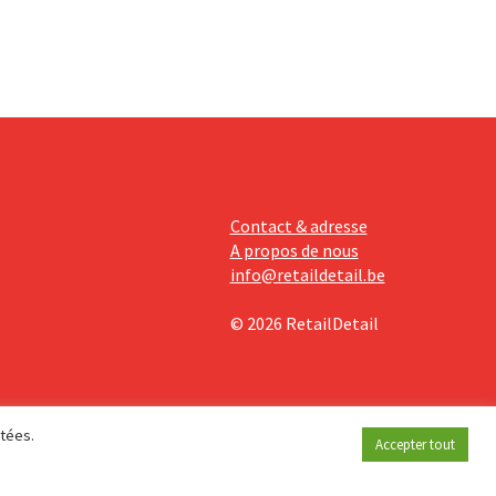
Contact & adresse
A propos de nous
info@retaildetail.be
© 2026 RetailDetail
étées.
Accepter tout