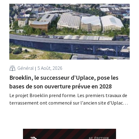
programme de fidélité – à un concert de Pommelien
Thijs dans le cadre des Lokerse Feesten. Avec cette
initiative, la chaîne de magasins discount souhaitait
remercier ses clients les plus...
Général
5 Août, 2026
Broeklin, le successeur d’Uplace, pose les
bases de son ouverture prévue en 2028
Le projet Broeklin prend forme. Les premiers travaux de
terrassement ont commencé sur l'ancien site d'Uplace à
Machelen. La construction proprement dite devrait
débuter dans le courant de l'année, l'ouverture étant
prévue pour 2028.