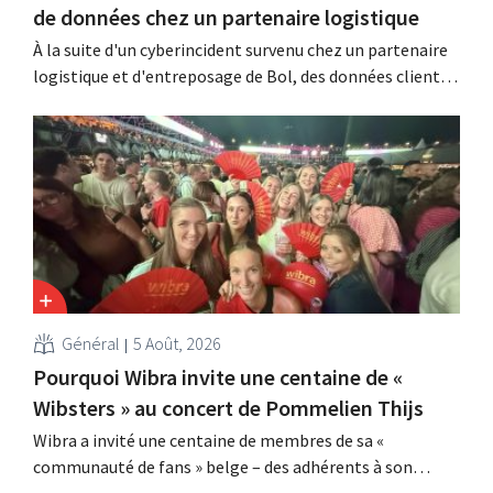
de données chez un partenaire logistique
À la suite d'un cyberincident survenu chez un partenaire
logistique et d'entreposage de Bol, des données clients
auraient été consultées ou dérobées. Il s'agit de la même
entreprise que celle au sujet de laquelle le Bijenkorf avait
déjà lancé une alerte.
Général
5 Août, 2026
Pourquoi Wibra invite une centaine de «
Wibsters » au concert de Pommelien Thijs
Wibra a invité une centaine de membres de sa «
communauté de fans » belge – des adhérents à son