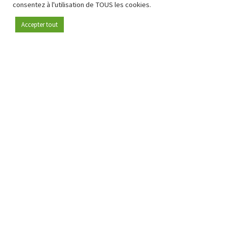
consentez à l'utilisation de TOUS les cookies.
Accepter tout
Devenez membre
Depuis 2009, RetailDetail est la plateforme B2B de référence
pour le secteur de la distribution en Europe.
En tant que "média 100 % fiable " et communauté dynamique
du secteur de la distribution, RetailDetail propose chaque
jour aux professionnels des actualités fiables, des
informations perspicaces et des analyses pertinentes issues
du secteur.
De plus, RetailDetail rassemble les acteurs du marché à
travers des événements inspirants et des visites exclusives de
magasins, où le partage des connaissances, le réseautage et