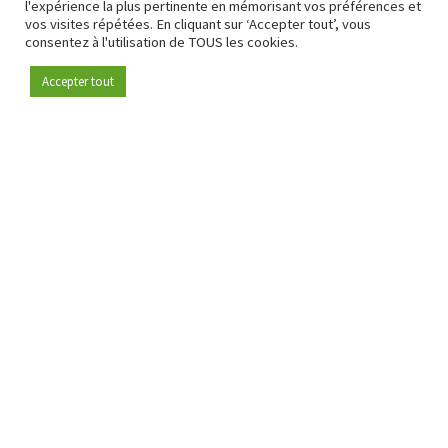
l'expérience la plus pertinente en mémorisant vos préférences et
vos visites répétées. En cliquant sur ‘Accepter tout’, vous
consentez à l'utilisation de TOUS les cookies.
Accepter tout
Devenez membre
Depuis 2009, RetailDetail est la plateforme B2B de référence
pour le secteur de la distribution en Europe.
En tant que "média 100 % fiable " et communauté dynamique
du secteur de la distribution, RetailDetail propose chaque
jour aux professionnels des actualités fiables, des
informations perspicaces et des analyses pertinentes issues
du secteur.
De plus, RetailDetail rassemble les acteurs du marché à