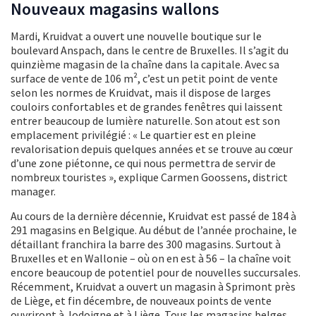
Nouveaux magasins wallons
Mardi, Kruidvat a ouvert une nouvelle boutique sur le
boulevard Anspach, dans le centre de Bruxelles. Il s’agit du
quinzième magasin de la chaîne dans la capitale. Avec sa
surface de vente de 106 m², c’est un petit point de vente
selon les normes de Kruidvat, mais il dispose de larges
couloirs confortables et de grandes fenêtres qui laissent
entrer beaucoup de lumière naturelle. Son atout est son
emplacement privilégié : « Le quartier est en pleine
revalorisation depuis quelques années et se trouve au cœur
d’une zone piétonne, ce qui nous permettra de servir de
nombreux touristes », explique Carmen Goossens, district
manager.
Au cours de la dernière décennie, Kruidvat est passé de 184 à
291 magasins en Belgique. Au début de l’année prochaine, le
détaillant franchira la barre des 300 magasins. Surtout à
Bruxelles et en Wallonie – où on en est à 56 – la chaîne voit
encore beaucoup de potentiel pour de nouvelles succursales.
Récemment, Kruidvat a ouvert un magasin à Sprimont près
de Liège, et fin décembre, de nouveaux points de vente
ouvriront à Jodoigne et à Liège. Tous les magasins belges