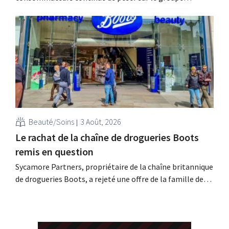
allemand de produits de beauté Beiersdorf. La
multinationale s'attend désormais même à une légère
baisse de son chiffre d'affaires pour l'ensemble de
l'exercice.
Beauté/Soins
3 Août, 2026
Le rachat de la chaîne de drogueries Boots
remis en question
Sycamore Partners, propriétaire de la chaîne britannique
de drogueries Boots, a rejeté une offre de la famille de
milliardaires Weston, après le retrait d'un autre candidat
au rachat. L'incertitude quant à l'avenir du détaillant
persiste.