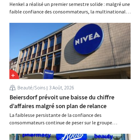
Henkel a réalisé un premier semestre solide : malgré une
faible confiance des consommateurs, la multinationale
allemande enregistre une croissance dans les catégories
des soins capillaires et des lessives, et intensifie ses
activités d'acquisition.
Beauté/Soins
3 Août, 2026
Beiersdorf prévoit une baisse du chiffre
d’affaires malgré son plan de relance
La faiblesse persistante de la confiance des
consommateurs continue de peser sur le groupe
allemand de produits de beauté Beiersdorf. La
multinationale s'attend désormais même à une légère