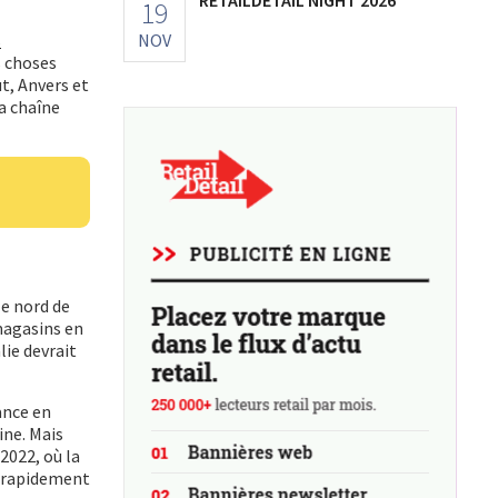
19
NOV
s
s choses
t, Anvers et
la chaîne
le nord de
 magasins en
lie devrait
sance en
ine. Mais
2022, où la
s rapidement