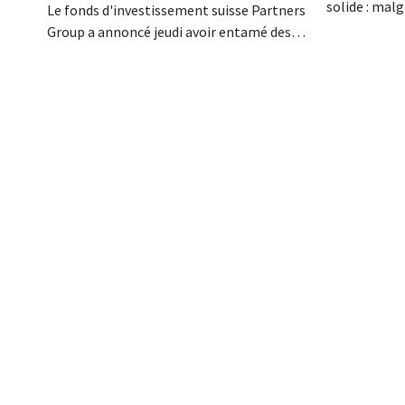
solide : mal
Le fonds d'investissement suisse Partners
consommateu
Group a annoncé jeudi avoir entamé des
allemande en
négociations exclusives en vue d'acquérir
les catégorie
la marque française de produits de beauté
lessives, et 
et de bien-être naturels Aroma-Zone
d'acquisition
auprès de la holding Eurazeo.