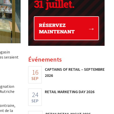
agasin
res seraient
Événements
CAPTAINS OF RETAIL – SEPTEMBRE
16
2026
SEP
signation
 Autriche
RETAIL MARKETING DAY 2026
24
SEP
contraire,
nt de la
RETAILDETAIL NIGHT 2026