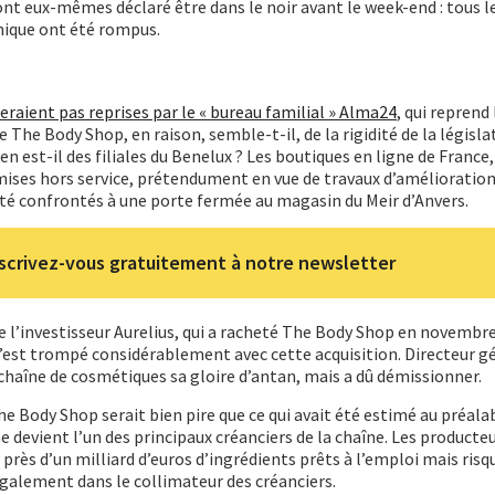
 ont eux-mêmes déclaré être dans le noir avant le week-end : tous l
nique ont été rompus.
eraient pas reprises par le « bureau familial » Alma24
, qui reprend
 The Body Shop, en raison, semble-t-il, de la rigidité de la législa
’en est-il des filiales du Benelux ? Les boutiques en ligne de France
mises hors service, prétendument en vue de travaux d’amélioration
té confrontés à une porte fermée au magasin du Meir d’Anvers.
scrivez-vous gratuitement à notre newsletter
e l’investisseur Aurelius, qui a racheté The Body Shop en novembr
, s’est trompé considérablement avec cette acquisition. Directeur g
chaîne de cosmétiques sa gloire d’antan, mais a dû démissionner.
he Body Shop serait bien pire que ce qui avait été estimé au préalab
e devient l’un des principaux créanciers de la chaîne. Les producte
 près d’un milliard d’euros d’ingrédients prêts à l’emploi mais risq
 également dans le collimateur des créanciers.