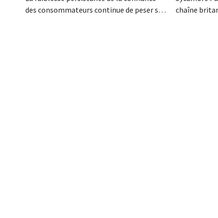
des consommateurs continue de peser sur
chaîne brita
le groupe allemand de produits de beauté
rejeté une of
Beiersdorf. La multinationale s'attend
milliardaires
désormais même à une légère baisse de
autre candida
son chiffre d'affaires pour l'ensemble de
quant à l'ave
l'exercice.