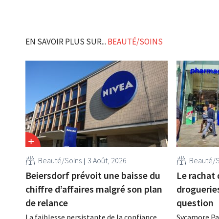
EN SAVOIR PLUS SUR...
BEAUTÉ/SOINS
Beauté/Soins
3 Août, 2026
Beauté/S
Beiersdorf prévoit une baisse du
Le rachat 
chiffre d’affaires malgré son plan
droguerie
de relance
question
La faiblesse persistante de la confiance
Sycamore Par