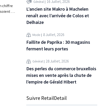
16 Juillet, 2026
Général
 chiffre
L’ancien site Makro à Machelen
 soient en
renaît avec l’arrivée de Colos et
ofitent
Delhaize
it les
en période
ordables
8 Juillet, 2026
Mode
 au
Faillite de Paprika : 30 magasins
ferment leurs portes
28 Juillet, 2026
Général
Des perles du commerce bruxellois
mises en vente après la chute de
l’empire de Gérald Hibert
Suivre RetailDetail