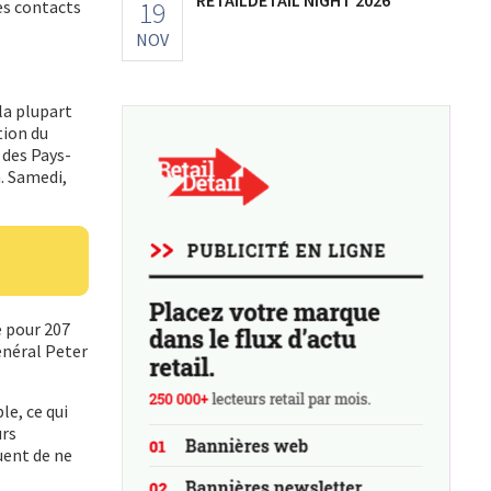
19
es contacts
NOV
 la plupart
tion du
, des Pays-
. Samedi,
e pour 207
énéral Peter
le, ce qui
urs
uent de ne