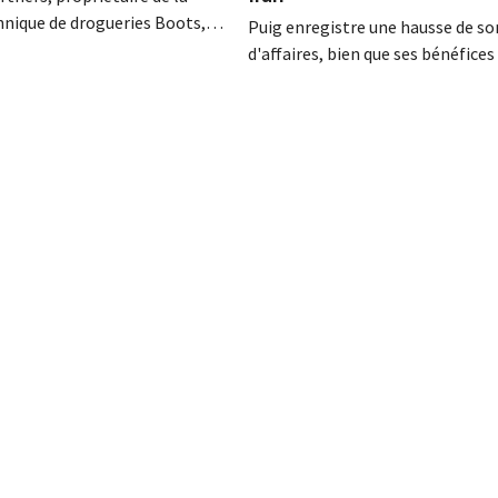
nnique de drogueries Boots, a
Puig enregistre une hausse de son
fre de la famille de
d'affaires, bien que ses bénéfices
 Weston, après le retrait d'un
baisse. Les marques de beauté pr
t au rachat. L'incertitude
de « l'effet rouge à lèvres », qui vo
nir du détaillant persiste.
consommateurs se faire plaisir, 
d'incertitude, avec des achats ab
tels que le maquillage. Le conflit
Moyen-Orient a...