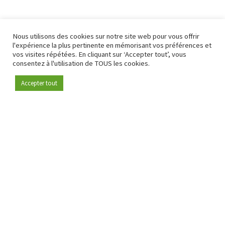
Nous utilisons des cookies sur notre site web pour vous offrir
l'expérience la plus pertinente en mémorisant vos préférences et
vos visites répétées. En cliquant sur ‘Accepter tout’, vous
consentez à l'utilisation de TOUS les cookies.
Accepter tout
Devenez membre
Depuis 2009, RetailDetail est la plateforme B2B de référence
pour le secteur de la distribution en Europe.
En tant que "média 100 % fiable " et communauté dynamique
du secteur de la distribution, RetailDetail propose chaque
jour aux professionnels des actualités fiables, des