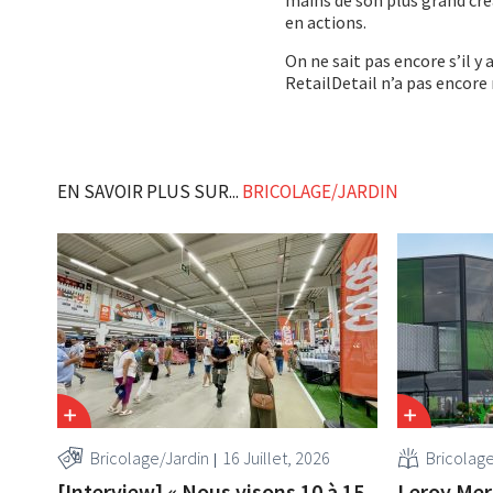
mains de son plus grand cré
en actions.
On ne sait pas encore s’il y
RetailDetail n’a pas encore 
EN SAVOIR PLUS SUR...
BRICOLAGE/JARDIN
Bricolage/Jardin
16 Juillet, 2026
Bricolag
[Interview] « Nous visons 10 à 15
Leroy Mer