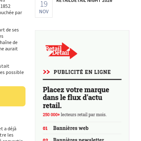
19
 1852
NOV
ouchée par
rt de ses
es
chaîne de
ne aurait
stait
ues possible
t a déjà
tre les