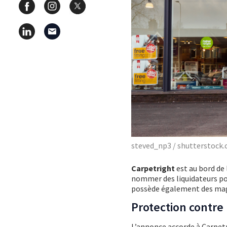
steved_np3 / shutterstock
Carpetright
est au bord de 
nommer des liquidateurs po
possède également des maga
Protection contre 
L’annonce accorde à Carpetri