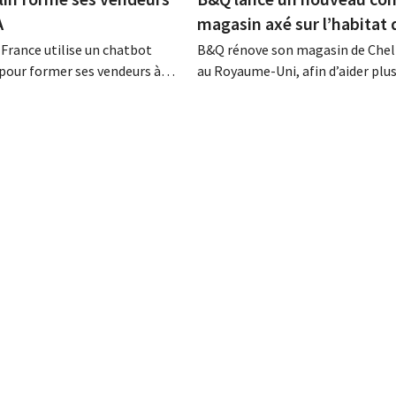
A
magasin axé sur l’habitat 
 France utilise un chatbot
B&Q rénove son magasin de Che
A pour former ses vendeurs à
au Royaume-Uni, afin d’aider plu
versations réalistes avec les
facilement ses clients à rendre l
outil, baptisé Pocket Coach, a
logement plus durable. Le magas
té pendant quatre mois dans
bénéficiera notamment de nouv
n projet pilote mené dans huit
espaces de présentation et de co
 selon l'enseigne, il a permis
supplémentaires sur l’énergie, le
jardinage et les choix plus durabl
L’enseigne utilise ce magasin c
pilote en...