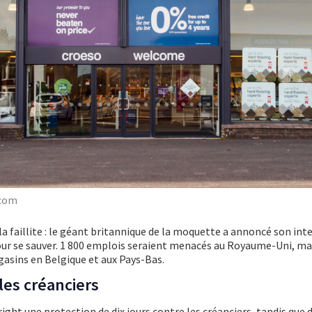
.com
la faillite : le géant britannique de la moquette a annoncé son int
ur se sauver. 1 800 emplois seraient menacés au Royaume-Uni, mai
sins en Belgique et aux Pays-Bas.
les créanciers
ght une protection de dix jours contre les créanciers, tandis que 