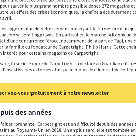
pour sauver le plus grand nombre possible de ses 272 magasins et
re les effets des crises économiques, la chaîne a été durement t
avril.
a envisagé un plan de redressement prévoyant la fermeture d’un qua
tuation se serait aggravée. En particulier, le marché britannique d
bjet d’une concurrence féroce, notamment de la part de Tapi, une 
 la famille du fondateur de Carpetright, Philip Harris. Cette chaî
on intérêt pour certains magasins de Carpetright.
re, la société mère de Carpetright, a déclaré au Guardian qu’il re
 d’investisseurs externes afin que le moins de clients et de collèg
scrivez-vous gratuitement à notre newsletter
puis des années
 fait surprenante : Carpetright est en difficulté depuis des années e
sins au Royaume-Uni en 2018. Un an plus tard, elle est tombée en