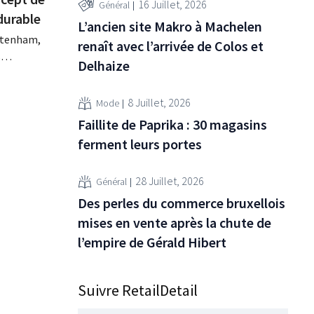
16 Juillet, 2026
Général
durable
L’ancien site Makro à Machelen
ltenham,
renaît avec l’arrivée de Colos et
s
Delhaize
eur
in
8 Juillet, 2026
Mode
eaux
Faillite de Paprika : 30 magasins
nseils
ferment leurs portes
es.
omme site
28 Juillet, 2026
Général
Des perles du commerce bruxellois
mises en vente après la chute de
l’empire de Gérald Hibert
Suivre RetailDetail