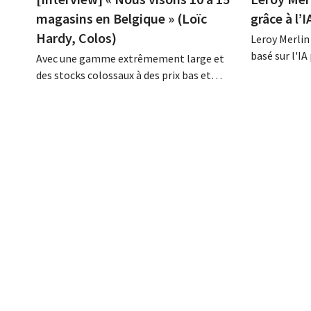
magasins en Belgique » (Loïc
grâce à l’I
Hardy, Colos)
Leroy Merlin
basé sur l'I
Avec une gamme extrêmement large et
l'aide de con
des stocks colossaux à des prix bas et
clients. Cet 
fixes, Colos, le nouveau venu sur le marché
déjà été tes
du bricolage, répond à la demande
le cadre d'u
croissante en matière de rénovations
magasins et,
complètes. « Nous apportons une solution
de...
à trois problèmes majeurs pour nos
clients », explique Loïc Hardy,...