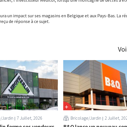
ancier, l’investisseur Meditor, lorsqu’une montagne de dettes a ét
 aura un impact sur ses magasins en Belgique et aux Pays-Bas. La ré
reçu de réponse à ce sujet.
Voi
e/Jardin
7 Juillet, 2026
Bricolage/Jardin
2 Juillet, 20
lin forme ses vendeurs
B&Q lance un nouveau con