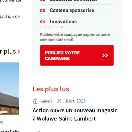
é convertie
daction de
r plus
Les plus lus
30 Juillet, 2026
Général
Action ouvre un nouveau magasin
à Woluwe-Saint-Lambert
26
cept de