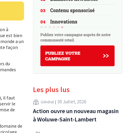
son à
que est bien
e monde a un
oute façon
rs du
ommandes
Les plus lus
 il faut
30 Juillet, 2026
Général
ervir le
 mise de
Action ouvre un nouveau magasin
à Woluwe-Saint-Lambert
 domaine de
bricolage