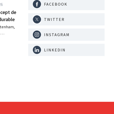
FACEBOOK
26
cept de
durable
TWITTER
ltenham,
s
INSTAGRAM
eur
in
LINKEDIN
eaux
nseils
es.
omme site