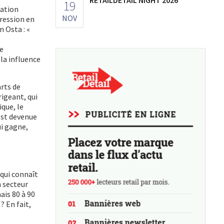
19
ration
NOV
pression en
 Osta : «
se
ela influence
arts de
rigeant, qui
ique, le
 est devenue
ui gagne,
 qui connaît
n secteur
is 80 à 90
? En fait,