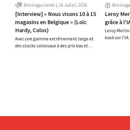
Bricolage/Jardin
16 Juillet, 2026
Bricolag
[Interview] « Nous visons 10 à 15
Leroy Mer
magasins en Belgique » (Loïc
grâce à l’I
Hardy, Colos)
Leroy Merlin
basé sur l'I
Avec une gamme extrêmement large et
l'aide de con
des stocks colossaux à des prix bas et
clients. Cet 
fixes, Colos, le nouveau venu sur le marché
déjà été tes
du bricolage, répond à la demande
le cadre d'u
croissante en matière de rénovations
magasins et,
complètes. « Nous apportons une solution
de...
à trois problèmes majeurs pour nos
clients », explique Loïc Hardy,...