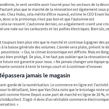
ndémie, le vent semble avoir tourné pour les secteurs de la déco
, d’autant plus que le marché de la rénovation est également sous 
evés. Chez Hubo, cela mérite d’être nuancé, estime le CEO Erwin Van
r, donc si le printemps n’est pas bon et que l’automne est
ela se ressent. L’automne dernier, on a également craint une cri
né une ruée sur les carburants et les poêles électriques. Bien sûr, c
t toujours bien plus vite que le marché et continue à gagner des p
 la baisse générale des volumes. L’année sera plate, prévoit le di
pessimiste : « Oui, le climat économique est difficile. Mais en Belg
sez bien protégé. De plus, il ne faut pas oublier que la rénovation
de future est garantie pour nous. » Ne jamais changer une équipe q
nante consiste à tenir le temps court et à continuer d’innover.
épassera jamais le magasin
ant-garde de la numérisation. Le commerce en ligne est l’activité
 pour le détaillant, bien que Van Osta note que le bricolage reste u
éant comme Home Depot a une part de marché en ligne de 16 %, ma
click&collect. S’agit-il donc d’un véritable commerce électronique 
servation. »