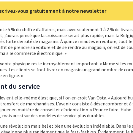
scrivez-vous gratuitement à notre newsletter
te 5 % du chiffre d’affaires, mais avec seulement 1 à 2 % de livrai
 j’aurais pensé que la croissance serait plus rapide, mais la Belgi
très forte densité de magasins. À quinze minutes en voiture, tout l
uffit de prendre sa voiture et de se rendre au magasin, on est de t
jamais le commerce électronique. »
 vente physique reste incroyablement important. « Même si les mu
ues. Les clients se font livrer en magasin un grand nombre de c
 en ligne. »
nt du service
evient elle-même élastique, si l’on en croit Van Osta. « Aujourd’hui,
e transfert de marchandises. L’avenir consiste à désencombrer et à s
à jouer en matière de conseil et d’orientation. » Pour ce faire, Hubo
, mais aussi sur des modèles de service plus durables.
 une révolution mais bel et bien une évolution indéniable. Dans le
e développe plus rapidement que la fast-fashion. Évidemment, le 