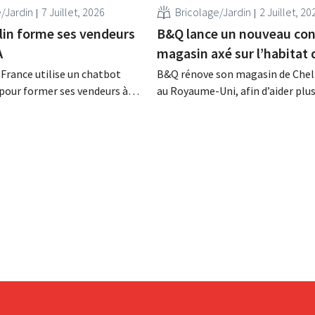
e/Jardin
7 Juillet, 2026
Bricolage/Jardin
2 Juillet, 20
lin forme ses vendeurs
B&Q lance un nouveau con
A
magasin axé sur l’habitat 
 France utilise un chatbot
B&Q rénove son magasin de Che
A pour former ses vendeurs à
au Royaume-Uni, afin d’aider plu
versations réalistes avec les
facilement ses clients à rendre l
outil, baptisé Pocket Coach, a
logement plus durable. Le magas
té pendant quatre mois dans
bénéficiera notamment de nouv
n projet pilote mené dans huit
espaces de présentation et de co
 selon l'enseigne, il a permis
supplémentaires sur l’énergie, le
jardinage et les choix plus durabl
L’enseigne utilise ce magasin c
pilote en...