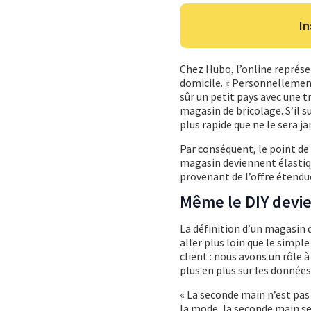
In
Chez Hubo, l’online représen
domicile. « Personnellement,
sûr un petit pays avec une 
magasin de bricolage. S’il s
plus rapide que ne le sera 
Par conséquent, le point de
magasin deviennent élastiq
provenant de l’offre étendue
Même le DIY devie
La définition d’un magasin d
aller plus loin que le simpl
client : nous avons un rôle 
plus en plus sur les données
« La seconde main n’est pas
la mode, la seconde main s