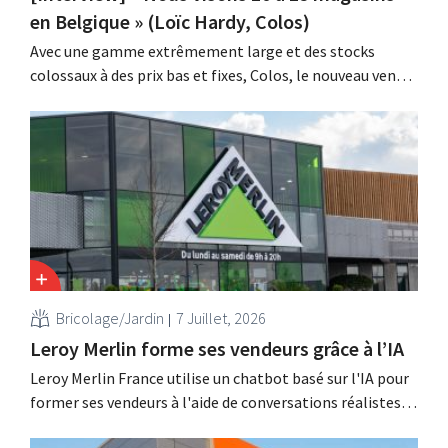
en Belgique » (Loïc Hardy, Colos)
Avec une gamme extrêmement large et des stocks
colossaux à des prix bas et fixes, Colos, le nouveau venu
sur le marché du bricolage, répond à la demande
croissante en matière de rénovations complètes. « Nous
apportons une solution à trois problèmes majeurs pour
nos clients », explique Loïc Hardy,...
Bricolage/Jardin
7 Juillet, 2026
Leroy Merlin forme ses vendeurs grâce à l’IA
Leroy Merlin France utilise un chatbot basé sur l'IA pour
former ses vendeurs à l'aide de conversations réalistes
avec les clients. Cet outil, baptisé Pocket Coach, a déjà