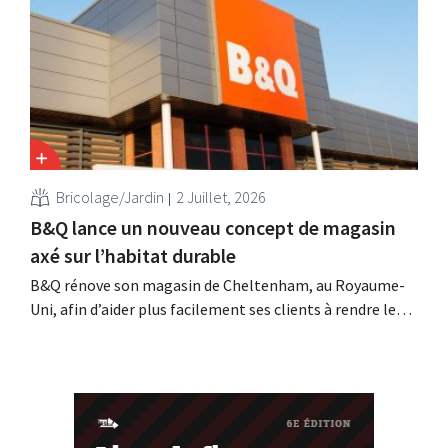
été testé pendant quatre mois dans le cadre d'un projet
pilote mené dans huit magasins et, selon l'enseigne, il a
permis de...
Bricolage/Jardin
2 Juillet, 2026
B&Q lance un nouveau concept de magasin
axé sur l’habitat durable
B&Q rénove son magasin de Cheltenham, au Royaume-
Uni, afin d’aider plus facilement ses clients à rendre leur
logement plus durable. Le magasin bénéficiera
notamment de nouveaux espaces de présentation et de
conseils supplémentaires sur l’énergie, le jardinage et
les choix plus durables. L’enseigne utilise ce magasin
comme site pilote en...