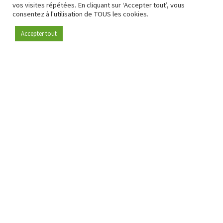
vos visites répétées. En cliquant sur ‘Accepter tout’, vous
consentez à l'utilisation de TOUS les cookies.
Accepter tout
Devenez membre
Depuis 2009, RetailDetail est la plateforme B2B de référence
pour le secteur de la distribution en Europe.
En tant que "média 100 % fiable " et communauté dynamique
du secteur de la distribution, RetailDetail propose chaque
jour aux professionnels des actualités fiables, des
informations perspicaces et des analyses pertinentes issues
du secteur.
De plus, RetailDetail rassemble les acteurs du marché à
travers des événements inspirants et des visites exclusives de