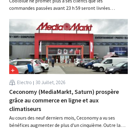
Coolblue ne promet plus à ses clients que les
commandes passées avant 23 h 59 seront livrées
gratuitement le lendemain. La boutique en ligne modifie
la formulation de cette promesse après que la
Commission néerlandaise du code de la publicité a jugé
que celle-ci était trompeuse et déloyale.
Electro
30 Juillet, 2026
Ceconomy (MediaMarkt, Saturn) prospère
grâce au commerce en ligne et aux
climatiseurs
Au cours des neuf derniers mois, Ceconomy a vu ses
bénéfices augmenter de plus d'un cinquième. Outre la
forte demande en climatiseurs, les boutiques en ligne,