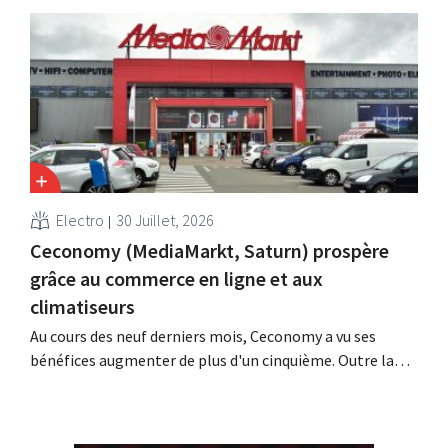
gratuitement le lendemain. La boutique en ligne modifie
la formulation de cette promesse après que la
Commission néerlandaise du code de la publicité a jugé
que celle-ci était trompeuse et déloyale.
Electro
30 Juillet, 2026
Ceconomy (MediaMarkt, Saturn) prospère
grâce au commerce en ligne et aux
climatiseurs
Au cours des neuf derniers mois, Ceconomy a vu ses
bénéfices augmenter de plus d'un cinquième. Outre la
forte demande en climatiseurs, les boutiques en ligne,
les médias de vente au détail et la place de marché ont
également contribué à cette croissance.