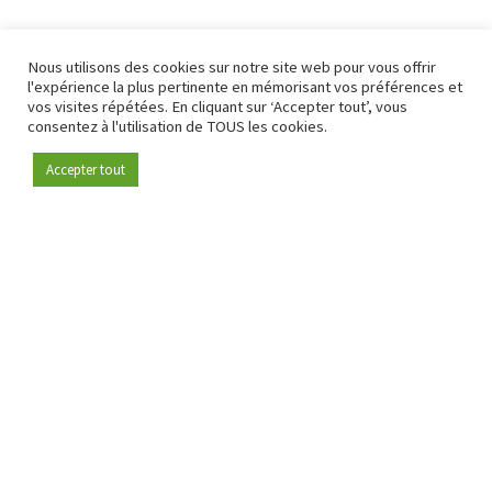
Nous utilisons des cookies sur notre site web pour vous offrir
l'expérience la plus pertinente en mémorisant vos préférences et
vos visites répétées. En cliquant sur ‘Accepter tout’, vous
consentez à l'utilisation de TOUS les cookies.
Accepter tout
Devenez membre
Depuis 2009, RetailDetail est la plateforme B2B de référence
pour le secteur de la distribution en Europe.
En tant que "média 100 % fiable " et communauté dynamique
du secteur de la distribution, RetailDetail propose chaque
jour aux professionnels des actualités fiables, des