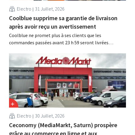
Electro
31 Juillet, 2026
Coolblue supprime sa garantie de livraison
après avoir reçu un avertissement
Coolblue ne promet plus à ses clients que les
commandes passées avant 23 h 59 seront livrées
gratuitement le lendemain. La boutique en ligne modifie
la formulation de cette promesse après que la
Commission néerlandaise du code de la publicité a jugé
que celle-ci était trompeuse et déloyale.
Electro
30 Juillet, 2026
Ceconomy (MediaMarkt, Saturn) prospère
grâce au commerce en ligne et aux