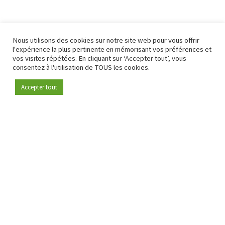
Nous utilisons des cookies sur notre site web pour vous offrir
l'expérience la plus pertinente en mémorisant vos préférences et
vos visites répétées. En cliquant sur ‘Accepter tout’, vous
consentez à l'utilisation de TOUS les cookies.
Accepter tout
Devenez membre
Depuis 2009, RetailDetail est la plateforme B2B de référence
pour le secteur de la distribution en Europe.
En tant que "média 100 % fiable " et communauté dynamique
du secteur de la distribution, RetailDetail propose chaque
jour aux professionnels des actualités fiables, des