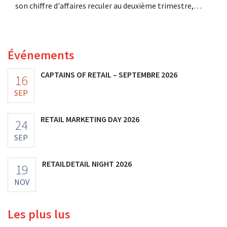
son chiffre d'affaires reculer au deuxième trimestre,
l'entreprise fait néanmoins état de résultats supérieurs
aux prévisions. La multinationale augmente ses
investissements et revoit ses prévisions à la hausse.
Événements
CAPTAINS OF RETAIL – SEPTEMBRE 2026
16
SEP
RETAIL MARKETING DAY 2026
24
SEP
RETAILDETAIL NIGHT 2026
19
NOV
Les plus lus