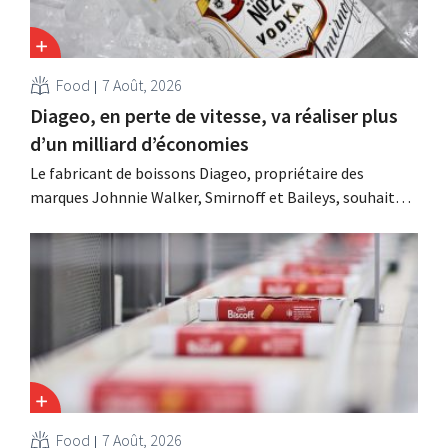
Food
7 Août, 2026
Diageo, en perte de vitesse, va réaliser plus
d’un milliard d’économies
Le fabricant de boissons Diageo, propriétaire des
marques Johnnie Walker, Smirnoff et Baileys, souhaite,
suite à une baisse de son chiffre d'affaires, réduire
considérablement ses coûts tout en investissant dans la
croissance, notamment pour Guinness et les cocktails
prêts à boire.
Food
7 Août, 2026