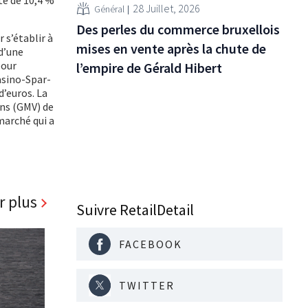
28 Juillet, 2026
Général
Des perles du commerce bruxellois
 s’établir à
mises en vente après la chute de
 d’une
pour
l’empire de Gérald Hibert
asino-Spar-
d’euros. La
ons (GMV) de
marché qui a
r plus
Suivre RetailDetail
FACEBOOK
TWITTER