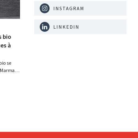
INSTAGRAM
LINKEDIN
s bio
es à
bio se
, Marma,
mentaires
ises
davantage