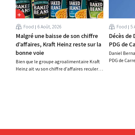
Food
6 Août, 2026
Food
5 
Malgré une baisse de son chiffre
Décès de 
d’affaires, Kraft Heinz reste sur la
PDG de Ca
bonne voie
Daniel Berna
PDG de Carre
Bien que le groupe agroalimentaire Kraft
décédé dans l
Heinz ait vu son chiffre d'affaires reculer
renforcé les
au deuxième trimestre, l'entreprise fait
l'enseigne, 
néanmoins état de résultats supérieurs
Promodès et 
aux prévisions. La multinationale
marché belg
augmente ses investissements et revoit
ses prévisions à la hausse.