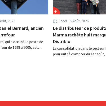
Août, 2026
Food
5 Août, 2026
Daniel Bernard, ancien
Le distributeur de produit
rrefour
Marma rachète huit marqu
Distribio
rd, qui a occupé le poste de
four de 1998 à 2005, est
La consolidation dans le secteur 
a nuit du 4 au 5 août. Il a
poursuit : à compter du 1er août
 activités internationales de
basée à Tirlemont, reprendra la
mené à bien la fusion avec
distribution de huit marques ali
racheté GB, alors leader du
bio de Distribio. Les deux entrepr
e.
souhaitent ainsi se concentrer 
sur leurs activités principales.