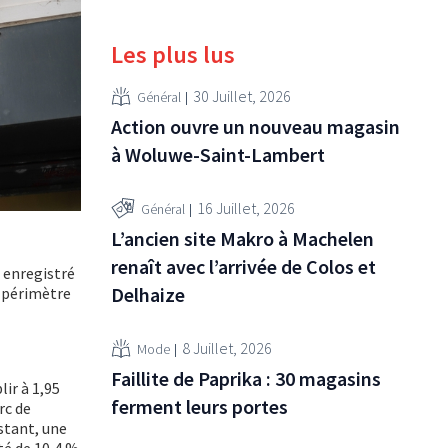
Les plus lus
30 Juillet, 2026
Général
Action ouvre un nouveau magasin
à Woluwe-Saint-Lambert
16 Juillet, 2026
Général
L’ancien site Makro à Machelen
renaît avec l’arrivée de Colos et
 enregistré
Delhaize
à périmètre
8 Juillet, 2026
Mode
Faillite de Paprika : 30 magasins
lir à 1,95
ferment leurs portes
rc de
stant, une
té de 10,4 %