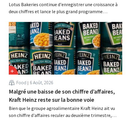
Lotus Bakeries continue d'enregistrer une croissance à
deux chiffres et lance le plus grand programme
d'investissement de son histoire afin d'augmenter la
capacité de production de Biscoff : « Nous devons saisir
cette opportunité ».
Food
6 Août, 2026
Malgré une baisse de son chiffre d’affaires,
Kraft Heinz reste sur la bonne voie
Bien que le groupe agroalimentaire Kraft Heinz ait vu
son chiffre d'affaires reculer au deuxième trimestre,
l'entreprise fait néanmoins état de résultats supérieurs
aux prévisions. La multinationale augmente ses