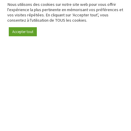
Nous utilisons des cookies sur notre site web pour vous offrir
l'expérience la plus pertinente en mémorisant vos préférences et
vos visites répétées. En cliquant sur ‘Accepter tout’, vous
consentez à l'utilisation de TOUS les cookies.
Accepter tout
Devenez membre
Depuis 2009, RetailDetail est la plateforme B2B de référence
pour le secteur de la distribution en Europe.
En tant que "média 100 % fiable " et communauté dynamique
du secteur de la distribution, RetailDetail propose chaque
jour aux professionnels des actualités fiables, des
informations perspicaces et des analyses pertinentes issues
du secteur.