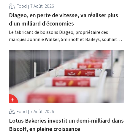
Food
7 Août, 2026
Diageo, en perte de vitesse, va réaliser plus
d’un milliard d’économies
Le fabricant de boissons Diageo, propriétaire des
marques Johnnie Walker, Smirnoff et Baileys, souhaite,
suite à une baisse de son chiffre d'affaires, réduire
considérablement ses coûts tout en investissant dans la
croissance, notamment pour Guinness et les cocktails
prêts à boire.
Food
7 Août, 2026
Lotus Bakeries investit un demi-milliard dans
Biscoff, en pleine croissance