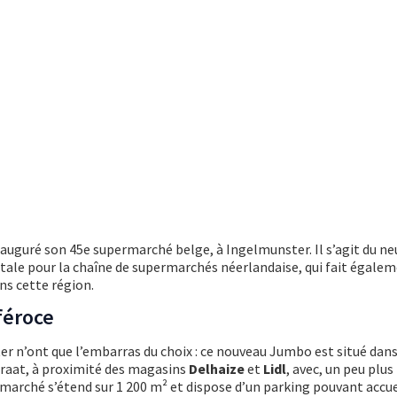
nauguré son 45e supermarché belge, à Ingelmunster. Il s’agit du n
ale pour la chaîne de supermarchés néerlandaise, qui fait égalem
ns cette région.
féroce
r n’ont que l’embarras du choix : ce nouveau Jumbo est situé dans
raat, à proximité des magasins
Delhaize
et
Lidl
, avec, un peu plus
rmarché s’étend sur 1 200 m² et dispose d’un parking pouvant accue