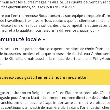
mmun avec les autres magasins du site. Les clients peuvent s’y ren
rses quotidiennes, tous les jours de 8 h à 20 h.
ré par l’entrepreneuse Roos Jansen et son équipe composée d’e
e travailleurs flexibles. « Nous voulons que les clients se senten
. « Grâce à une offre locale solide, des prix compétitifs et une atten
cheur et à la qualité, nous faisons la différence chaque jour. »
mmunauté locale »
s locaux et les partenariats occupent une place de choix. Dans les 
 de brasseries locales telles que la brasserie du château Vanhonse
serie Klondiker, mais aussi de la moutarde artisanale de Willy Goo
al.
scrivez-vous gratuitement à notre newsletter
gasin de Jumbo en Belgique et le 9e en Flandre occidentale. C’es
magasin pour Anrico Maat, récemment nommé directeur de Jumbo B
franchissons une nouvelle étape importante dans notre croissance
Nous continuons à investir de manière ciblée dans l’orientation clien