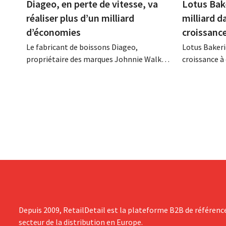
Diageo, en perte de vitesse, va
Lotus Bak
réaliser plus d’un milliard
milliard d
d’économies
croissanc
Le fabricant de boissons Diageo,
Lotus Bakeri
propriétaire des marques Johnnie Walker,
croissance à 
Smirnoff et Baileys, souhaite, suite à une
grand progr
baisse de son chiffre d'affaires, réduire
son histoire
considérablement ses coûts tout en
de productio
investissant dans la croissance,
saisir cette 
notamment pour Guinness et les
cocktails prêts à boire.
Depuis 2009, RetailDetail est la plateforme B2B de référenc
secteur de la distribution en Europe.