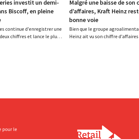
eries investit un demi-
Malgré une baisse de son c
ans Biscoff, en pleine
d’affaires, Kraft Heinz rest
e
bonne voie
es continue d'enregistrer une
Bien que le groupe agroalimentai
deux chiffres et lance le plus
Heinz ait vu son chiffre d'affaires
amme d'investissement de
au deuxième trimestre, l'entrepri
 afin d'augmenter la capacité
néanmoins état de résultats sup
n de Biscoff : « Nous devons
aux prévisions. La multinational
opportunité ».
augmente ses investissements et
ses prévisions à la hausse.
e pour le