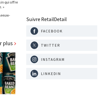
in qui offre
. »
 Leeuw-
Suivre RetailDetail
FACEBOOK
r plus
TWITTER
INSTAGRAM
LINKEDIN