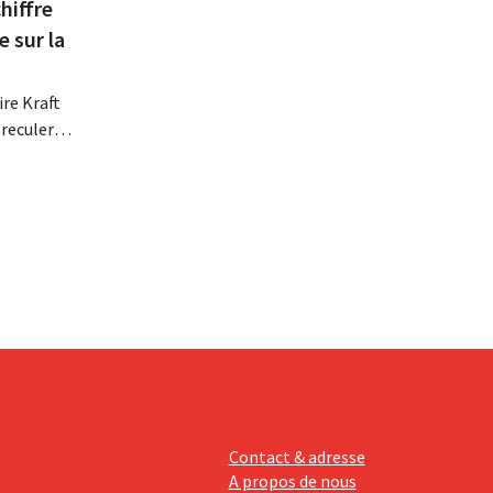
hiffre
e sur la
re Kraft
 reculer
se fait
érieurs
e
 revoit
Contact & adresse
A propos de nous