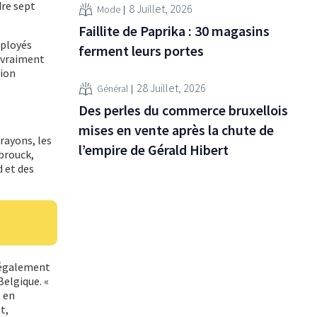
dre sept
8 Juillet, 2026
Mode
Faillite de Paprika : 30 magasins
mployés
ferment leurs portes
t vraiment
tion
28 Juillet, 2026
Général
Des perles du commerce bruxellois
mises en vente après la chute de
rayons, les
l’empire de Gérald Hibert
nbrouck,
d et des
t également
elgique. «
 en
t,