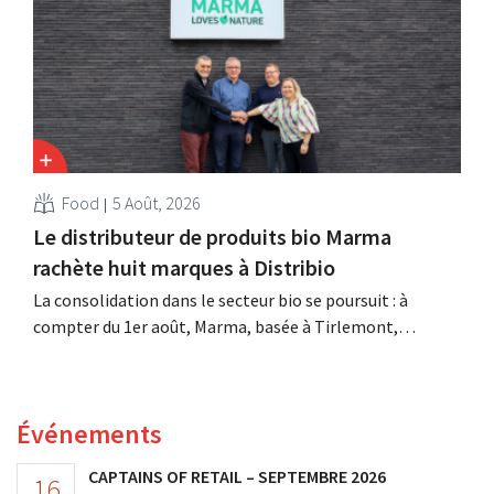
racheté GB, alors leader du marché belge.
Food
5 Août, 2026
Le distributeur de produits bio Marma
rachète huit marques à Distribio
La consolidation dans le secteur bio se poursuit : à
compter du 1er août, Marma, basée à Tirlemont,
reprendra la distribution de huit marques alimentaires
bio de Distribio. Les deux entreprises souhaitent ainsi se
concentrer davantage sur leurs activités principales.
Événements
CAPTAINS OF RETAIL – SEPTEMBRE 2026
16