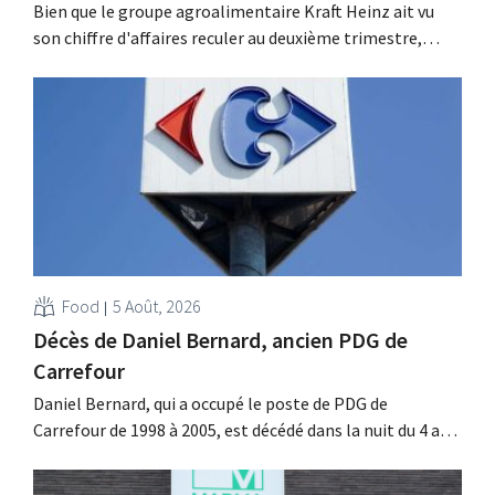
Bien que le groupe agroalimentaire Kraft Heinz ait vu
son chiffre d'affaires reculer au deuxième trimestre,
l'entreprise fait néanmoins état de résultats supérieurs
aux prévisions. La multinationale augmente ses
investissements et revoit ses prévisions à la hausse.
Food
5 Août, 2026
Décès de Daniel Bernard, ancien PDG de
Carrefour
Daniel Bernard, qui a occupé le poste de PDG de
Carrefour de 1998 à 2005, est décédé dans la nuit du 4 au 5
août. Il a renforcé les activités internationales de
l'enseigne, mené à bien la fusion avec Promodès et