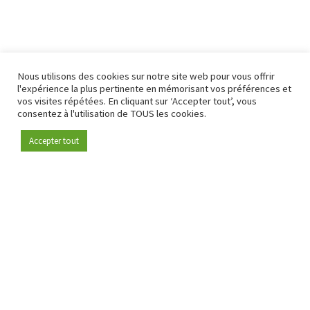
Nous utilisons des cookies sur notre site web pour vous offrir
l'expérience la plus pertinente en mémorisant vos préférences et
vos visites répétées. En cliquant sur ‘Accepter tout’, vous
consentez à l'utilisation de TOUS les cookies.
Accepter tout
Devenez membre
Depuis 2009, RetailDetail est la plateforme B2B de référence
pour le secteur de la distribution en Europe.
En tant que "média 100 % fiable " et communauté dynamique