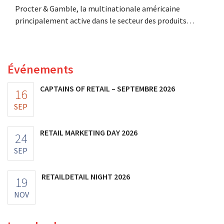
Procter & Gamble, la multinationale américaine
principalement active dans le secteur des produits
d'hygiène et d'entretien ménager, déboursera plusieurs
milliards pour le rachat de Thorne, un fabricant de
compléments alimentaires.
Événements
CAPTAINS OF RETAIL – SEPTEMBRE 2026
16
SEP
RETAIL MARKETING DAY 2026
24
SEP
RETAILDETAIL NIGHT 2026
19
NOV