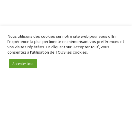
Nous utilisons des cookies sur notre site web pour vous offrir
l'expérience la plus pertinente en mémorisant vos préférences et
vos visites répétées. En cliquant sur ‘Accepter tout’, vous
consentez à l'utilisation de TOUS les cookies.
Accepter tout
Devenez membre
Depuis 2009, RetailDetail est la plateforme B2B de référence
pour le secteur de la distribution en Europe.
En tant que "média 100 % fiable " et communauté dynamique