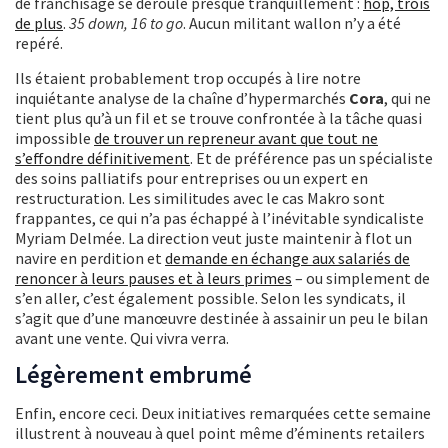
de franchisage se déroule presque tranquillement :
hop, trois
de plus
.
35 down, 16 to go
. Aucun militant wallon n’y a été
repéré.
Ils étaient probablement trop occupés à lire notre
inquiétante analyse de la chaîne d’hypermarchés
Cora
, qui ne
tient plus qu’à un fil et se trouve confrontée à la tâche quasi
impossible
de trouver un repreneur avant que tout ne
s’effondre définitivement
. Et de préférence pas un spécialiste
des soins palliatifs pour entreprises ou un expert en
restructuration. Les similitudes avec le cas Makro sont
frappantes, ce qui n’a pas échappé à l’inévitable syndicaliste
Myriam Delmée. La direction veut juste maintenir à flot un
navire en perdition et
demande en échange aux salariés de
renoncer à leurs pauses et à leurs primes
– ou simplement de
s’en aller, c’est également possible. Selon les syndicats, il
s’agit que d’une manœuvre destinée à assainir un peu le bilan
avant une vente. Qui vivra verra.
Légèrement embrumé
Enfin, encore ceci. Deux initiatives remarquées cette semaine
illustrent à nouveau à quel point même d’éminents retailers