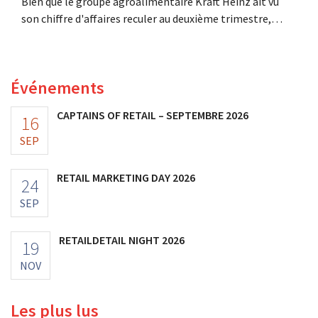
Bien que le groupe agroalimentaire Kraft Heinz ait vu
son chiffre d'affaires reculer au deuxième trimestre,
l'entreprise fait néanmoins état de résultats supérieurs
aux prévisions. La multinationale augmente ses
investissements et revoit ses prévisions à la hausse.
Événements
CAPTAINS OF RETAIL – SEPTEMBRE 2026
16
SEP
RETAIL MARKETING DAY 2026
24
SEP
RETAILDETAIL NIGHT 2026
19
NOV
Les plus lus