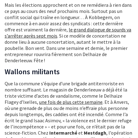
Mais les élections approchent et on ne remédiera à rien dans
ce pays au cours des neuf prochains mois. Surtout pas un
conflit social qui traîne en longueur… À Kobbegem, on
commence à en avoir assez des syndicats : cette dernière
offre est vraiment la dernière,
le grand dialogue de sourds va
s’arrêter après sept mois
. Si ce modèle de concertation ne
donne lieu à aucune concertation, autant le mettre à la
poubelle. Bon vent. Dans une semaine et demie, le premier
entrepreneur rouvrira fièrement son Delhaize de
Denderleeuw. Fête !
Wallons militants
Que la commune s’équipe d’une brigade antiterroriste en
nombre suffisant. Le magasin de Denderleeuw a déjà été la
triste victime d’actes de vandalisme, comme le Delhaize
Flagey d’Ixelles,
une fois de plus cette semaine
. Et à Anvers,
où une grenade de plus ou de moins n’effraie plus personne
depuis longtemps, des caddies ont été incendié. Comme l’a
écrit le grand Isaac Asimov, « la violence est le dernier refuge
de l’incompétence » – et pour une fois, ce n’était pas de la
science-fiction. Chez
Intermarché
et
Mestdagh
, l’opération