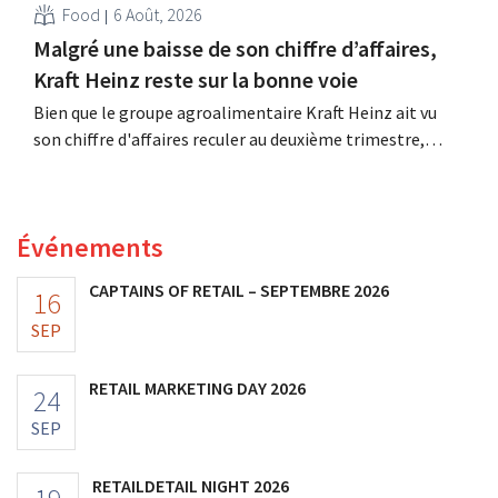
Food
6 Août, 2026
Malgré une baisse de son chiffre d’affaires,
Kraft Heinz reste sur la bonne voie
Bien que le groupe agroalimentaire Kraft Heinz ait vu
son chiffre d'affaires reculer au deuxième trimestre,
l'entreprise fait néanmoins état de résultats supérieurs
aux prévisions. La multinationale augmente ses
investissements et revoit ses prévisions à la hausse.
Événements
CAPTAINS OF RETAIL – SEPTEMBRE 2026
16
SEP
RETAIL MARKETING DAY 2026
24
SEP
RETAILDETAIL NIGHT 2026