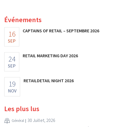
aux prévisions. La multinationale augmente ses
investissements et revoit ses prévisions à la hausse.
Événements
CAPTAINS OF RETAIL – SEPTEMBRE 2026
16
SEP
RETAIL MARKETING DAY 2026
24
SEP
RETAILDETAIL NIGHT 2026
19
NOV
Les plus lus
30 Juillet, 2026
Général