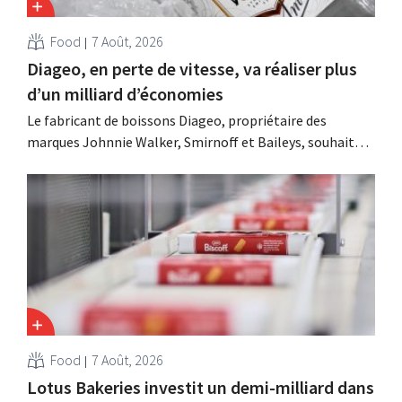
Food
7 Août, 2026
Diageo, en perte de vitesse, va réaliser plus
d’un milliard d’économies
Le fabricant de boissons Diageo, propriétaire des
marques Johnnie Walker, Smirnoff et Baileys, souhaite,
suite à une baisse de son chiffre d'affaires, réduire
considérablement ses coûts tout en investissant dans la
croissance, notamment pour Guinness et les cocktails
prêts à boire.
Food
7 Août, 2026
Lotus Bakeries investit un demi-milliard dans