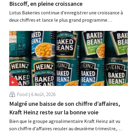
Biscoff, en pleine croissance
Lotus Bakeries continue d'enregistrer une croissance à
deux chiffres et lance le plus grand programme
d'investissement de son histoire afin d'augmenter la
capacité de production de Biscoff : « Nous devons saisir
cette opportunité ».
Food
6 Août, 2026
Malgré une baisse de son chiffre d’affaires,
Kraft Heinz reste sur la bonne voie
Bien que le groupe agroalimentaire Kraft Heinz ait vu
son chiffre d'affaires reculer au deuxième trimestre,
l'entreprise fait néanmoins état de résultats supérieurs