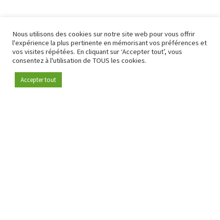
Nous utilisons des cookies sur notre site web pour vous offrir
l'expérience la plus pertinente en mémorisant vos préférences et
vos visites répétées. En cliquant sur ‘Accepter tout’, vous
consentez à l'utilisation de TOUS les cookies.
Accepter tout
Devenez membre
Depuis 2009, RetailDetail est la plateforme B2B de référence
pour le secteur de la distribution en Europe.
En tant que "média 100 % fiable " et communauté dynamique
du secteur de la distribution, RetailDetail propose chaque
jour aux professionnels des actualités fiables, des